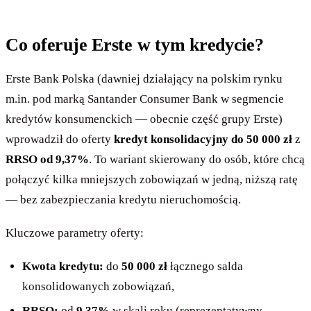
Co oferuje Erste w tym kredycie?
Erste Bank Polska (dawniej działający na polskim rynku
m.in. pod marką Santander Consumer Bank w segmencie
kredytów konsumenckich — obecnie część grupy Erste)
wprowadził do oferty
kredyt konsolidacyjny do 50 000 zł
z
RRSO od 9,37%
. To wariant skierowany do osób, które chcą
połączyć kilka mniejszych zobowiązań w jedną, niższą ratę
— bez zabezpieczania kredytu nieruchomością.
Kluczowe parametry oferty:
Kwota kredytu:
do
50 000 zł
łącznego salda
konsolidowanych zobowiązań,
RRSO:
od
9,37%
w skali roku (reprezentatywny