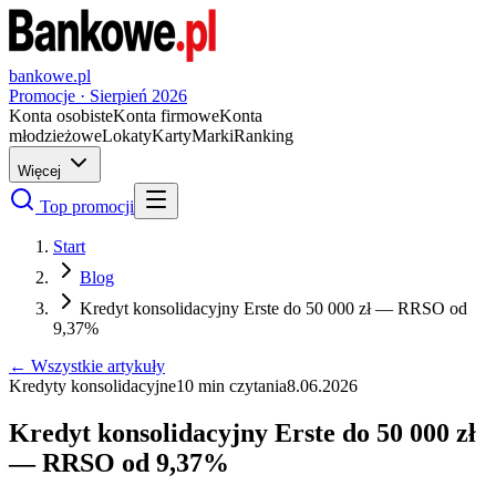
bankowe.pl
Promocje ·
Sierpień
2026
Konta osobiste
Konta firmowe
Konta
młodzieżowe
Lokaty
Karty
Marki
Ranking
Więcej
Top promocji
Start
Blog
Kredyt konsolidacyjny Erste do 50 000 zł — RRSO od
9,37%
← Wszystkie artykuły
Kredyty konsolidacyjne
10
min czytania
8.06.2026
Kredyt konsolidacyjny Erste do 50 000 zł
— RRSO od 9,37%