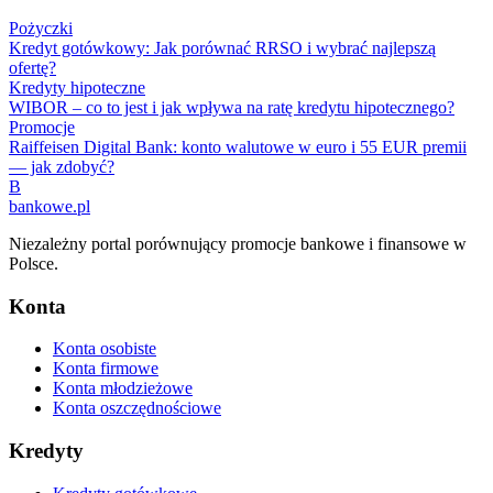
Pożyczki
Kredyt gotówkowy: Jak porównać RRSO i wybrać najlepszą
ofertę?
Kredyty hipoteczne
WIBOR – co to jest i jak wpływa na ratę kredytu hipotecznego?
Promocje
Raiffeisen Digital Bank: konto walutowe w euro i 55 EUR premii
— jak zdobyć?
B
bankowe
.pl
Niezależny portal porównujący promocje bankowe i finansowe w
Polsce.
Konta
Konta osobiste
Konta firmowe
Konta młodzieżowe
Konta oszczędnościowe
Kredyty