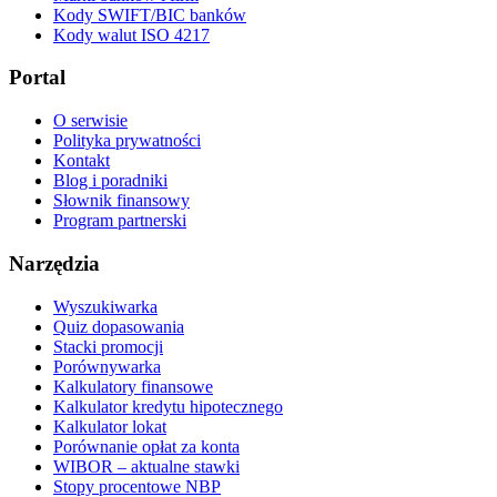
Kody SWIFT/BIC banków
Kody walut ISO 4217
Portal
O serwisie
Polityka prywatności
Kontakt
Blog i poradniki
Słownik finansowy
Program partnerski
Narzędzia
Wyszukiwarka
Quiz dopasowania
Stacki promocji
Porównywarka
Kalkulatory finansowe
Kalkulator kredytu hipotecznego
Kalkulator lokat
Porównanie opłat za konta
WIBOR – aktualne stawki
Stopy procentowe NBP