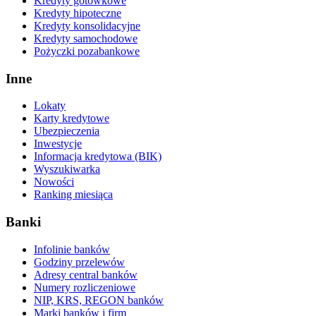
Kredyty gotówkowe
Kredyty hipoteczne
Kredyty konsolidacyjne
Kredyty samochodowe
Pożyczki pozabankowe
Inne
Lokaty
Karty kredytowe
Ubezpieczenia
Inwestycje
Informacja kredytowa (BIK)
Wyszukiwarka
Nowości
Ranking miesiąca
Banki
Infolinie banków
Godziny przelewów
Adresy central banków
Numery rozliczeniowe
NIP, KRS, REGON banków
Marki banków i firm