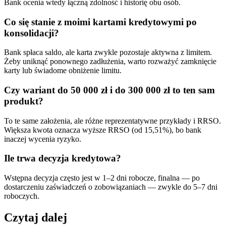
Bank ocenia wtedy łączną zdolność i historię obu osób.
Co się stanie z moimi kartami kredytowymi po
konsolidacji?
Bank spłaca saldo, ale karta zwykle pozostaje aktywna z limitem.
Żeby uniknąć ponownego zadłużenia, warto rozważyć zamknięcie
karty lub świadome obniżenie limitu.
Czy wariant do 50 000 zł i do 300 000 zł to ten sam
produkt?
To te same założenia, ale różne reprezentatywne przykłady i RRSO.
Większa kwota oznacza wyższe RRSO (od 15,51%), bo bank
inaczej wycenia ryzyko.
Ile trwa decyzja kredytowa?
Wstępna decyzja często jest w 1–2 dni robocze, finalna — po
dostarczeniu zaświadczeń o zobowiązaniach — zwykle do 5–7 dni
roboczych.
Czytaj dalej