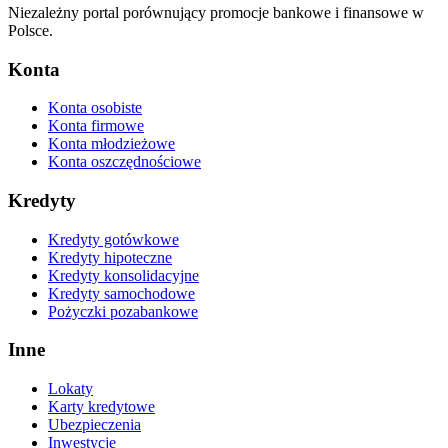
Niezależny portal porównujący promocje bankowe i finansowe w
Polsce.
Konta
Konta osobiste
Konta firmowe
Konta młodzieżowe
Konta oszczędnościowe
Kredyty
Kredyty gotówkowe
Kredyty hipoteczne
Kredyty konsolidacyjne
Kredyty samochodowe
Pożyczki pozabankowe
Inne
Lokaty
Karty kredytowe
Ubezpieczenia
Inwestycje