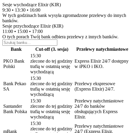
Sesje wychodzące Elixir (KIR)
9:30 • 13:30 • 16:00
W tych godzinach bank wysyła zgromadzone przelewy do innych
banków.
Sesje przychodzące Elixir (KIR)
11:00 • 15:00 • 17:00
O tych porach Twój bank odbiera przelewy z innych banków.
Bank
Cut-off (3. sesja)
Przelewy natychmiastowe
15:30
PKO Bank
zlecone do tej godziny
Express Elixir 24/7 dostępny
Polski
trafią w ostatnią sesję
w iPKO i IKO.
wychodzącą
15:30
Bank Pekao
zlecone do tej godziny
Przelewy ekspresowe
SA
trafią w ostatnią sesję
(Express Elixir) 24/7.
wychodzącą
15:30
Przelewy natychmiastowe
Santander
zlecone do tej godziny
24/7 do banków
Bank Polska
trafią w ostatnią sesję
obsługujących Express
wychodzącą
Elixir.
15:30
Przelewy natychmiastowe
zlecone do tej godziny
mBank
24/7 (Express Elixir,