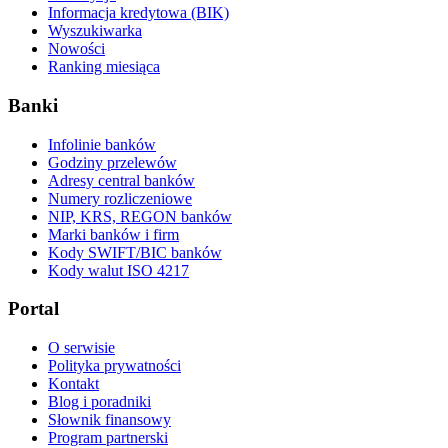
Informacja kredytowa (BIK)
Wyszukiwarka
Nowości
Ranking miesiąca
Banki
Infolinie banków
Godziny przelewów
Adresy central banków
Numery rozliczeniowe
NIP, KRS, REGON banków
Marki banków i firm
Kody SWIFT/BIC banków
Kody walut ISO 4217
Portal
O serwisie
Polityka prywatności
Kontakt
Blog i poradniki
Słownik finansowy
Program partnerski