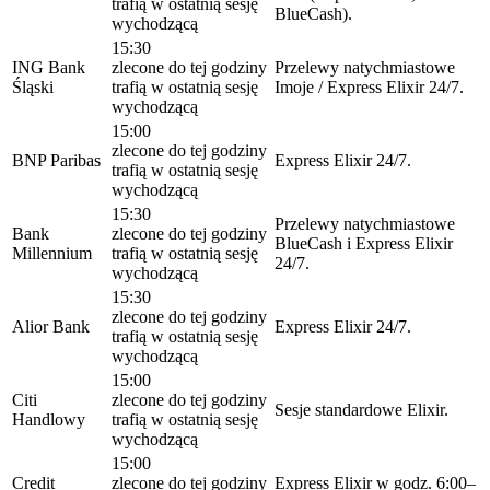
trafią w ostatnią sesję
BlueCash).
wychodzącą
15:30
ING Bank
zlecone do tej godziny
Przelewy natychmiastowe
Śląski
trafią w ostatnią sesję
Imoje / Express Elixir 24/7.
wychodzącą
15:00
zlecone do tej godziny
BNP Paribas
Express Elixir 24/7.
trafią w ostatnią sesję
wychodzącą
15:30
Przelewy natychmiastowe
Bank
zlecone do tej godziny
BlueCash i Express Elixir
Millennium
trafią w ostatnią sesję
24/7.
wychodzącą
15:30
zlecone do tej godziny
Alior Bank
Express Elixir 24/7.
trafią w ostatnią sesję
wychodzącą
15:00
Citi
zlecone do tej godziny
Sesje standardowe Elixir.
Handlowy
trafią w ostatnią sesję
wychodzącą
15:00
Credit
zlecone do tej godziny
Express Elixir w godz. 6:00–