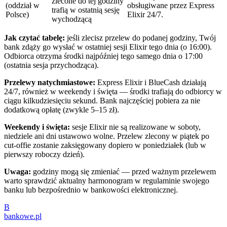
zlecone do tej godziny
(oddział w
obsługiwane przez Express
trafią w ostatnią sesję
Polsce)
Elixir 24/7.
wychodzącą
Jak czytać tabelę:
jeśli zlecisz przelew do podanej godziny, Twój
bank zdąży go wysłać w ostatniej sesji Elixir tego dnia (o 16:00).
Odbiorca otrzyma środki najpóźniej tego samego dnia o 17:00
(ostatnia sesja przychodząca).
Przelewy natychmiastowe:
Express Elixir i BlueCash działają
24/7, również w weekendy i święta — środki trafiają do odbiorcy w
ciągu kilkudziesięciu sekund. Bank najczęściej pobiera za nie
dodatkową opłatę (zwykle 5–15 zł).
Weekendy i święta:
sesje Elixir nie są realizowane w soboty,
niedziele ani dni ustawowo wolne. Przelew zlecony w piątek po
cut-offie zostanie zaksięgowany dopiero w poniedziałek (lub w
pierwszy roboczy dzień).
Uwaga:
godziny mogą się zmieniać — przed ważnym przelewem
warto sprawdzić aktualny harmonogram w regulaminie swojego
banku lub bezpośrednio w bankowości elektronicznej.
B
bankowe
.pl