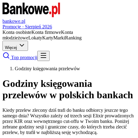
bankowe.pl
Promocje ·
Sierpień
2026
Konta osobiste
Konta firmowe
Konta
młodzieżowe
Lokaty
Karty
Marki
Ranking
Więcej
Top promocji
Godziny księgowania przelewów
Godziny księgowania
przelewów w polskich bankach
Kiedy przelew zlecony dziś trafi do banku odbiorcy jeszcze tego
samego dnia? Wszystko zależy od trzech sesji Elixir prowadzonych
przez KIR oraz wewnętrznego cut-offu w Twoim banku. Poniżej
zebrane godziny sesji i graniczne czasy, do których trzeba zlecić
przelew, by trafił w najbliższą sesję wychodzącą.