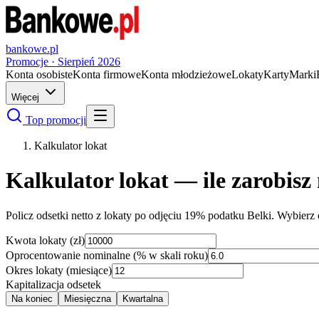
bankowe.pl
Promocje ·
Sierpień
2026
Konta osobiste
Konta firmowe
Konta młodzieżowe
Lokaty
Karty
Marki
Więcej
Top promocji
Kalkulator lokat
Kalkulator lokat — ile zarobisz
Policz odsetki netto z lokaty po odjęciu 19% podatku Belki. Wybierz 
Kwota lokaty (zł)
Oprocentowanie nominalne (% w skali roku)
Okres lokaty (miesiące)
Kapitalizacja odsetek
Na koniec
Miesięczna
Kwartalna