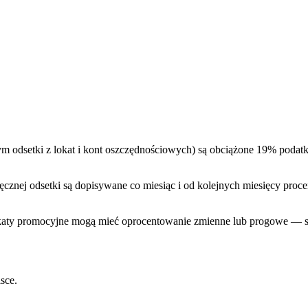
tym odsetki z lokat i kont oszczędnościowych) są obciążone 19% pod
sięcznej odsetki są dopisywane co miesiąc i od kolejnych miesięcy proc
okaty promocyjne mogą mieć oprocentowanie zmienne lub progowe — 
sce.