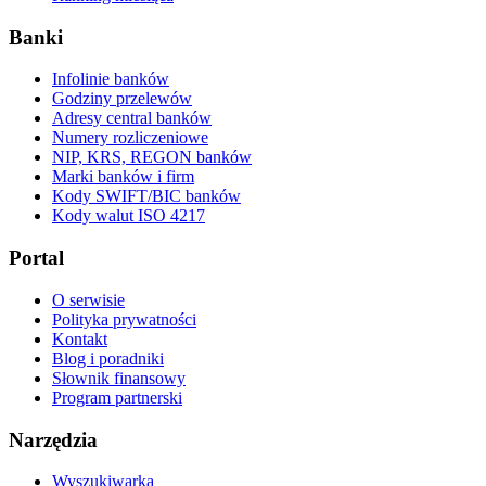
Banki
Infolinie banków
Godziny przelewów
Adresy central banków
Numery rozliczeniowe
NIP, KRS, REGON banków
Marki banków i firm
Kody SWIFT/BIC banków
Kody walut ISO 4217
Portal
O serwisie
Polityka prywatności
Kontakt
Blog i poradniki
Słownik finansowy
Program partnerski
Narzędzia
Wyszukiwarka