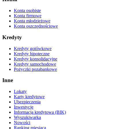
Konta osobiste
Konta firmowe
Konta młodzieżowe
Konta oszczędnościowe
Kredyty
Kredyty gotówkowe
Kredyty hipoteczne
Kredyty konsolidacyjne
Kredyty samochodowe
Pożyczki pozabankowe
Inne
Lokaty
Karty kredytowe
Ubezpieczenia
Inwestycje
Informacja kredytowa (BIK)
Wyszukiwarka
Nowości
Ranking miesiąca