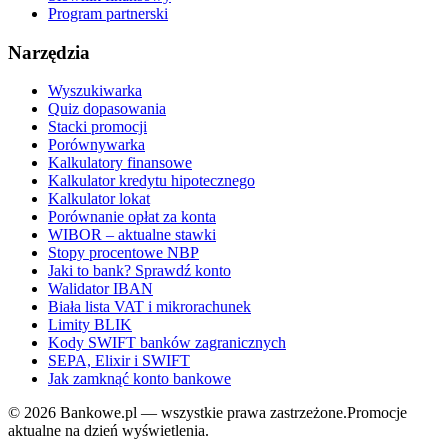
Program partnerski
Narzędzia
Wyszukiwarka
Quiz dopasowania
Stacki promocji
Porównywarka
Kalkulatory finansowe
Kalkulator kredytu hipotecznego
Kalkulator lokat
Porównanie opłat za konta
WIBOR – aktualne stawki
Stopy procentowe NBP
Jaki to bank? Sprawdź konto
Walidator IBAN
Biała lista VAT i mikrorachunek
Limity BLIK
Kody SWIFT banków zagranicznych
SEPA, Elixir i SWIFT
Jak zamknąć konto bankowe
©
2026
Bankowe.pl — wszystkie prawa zastrzeżone.
Promocje
aktualne na dzień wyświetlenia.