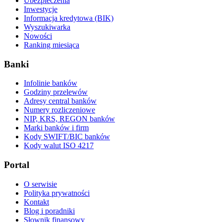
Ubezpieczenia
Inwestycje
Informacja kredytowa (BIK)
Wyszukiwarka
Nowości
Ranking miesiąca
Banki
Infolinie banków
Godziny przelewów
Adresy central banków
Numery rozliczeniowe
NIP, KRS, REGON banków
Marki banków i firm
Kody SWIFT/BIC banków
Kody walut ISO 4217
Portal
O serwisie
Polityka prywatności
Kontakt
Blog i poradniki
Słownik finansowy