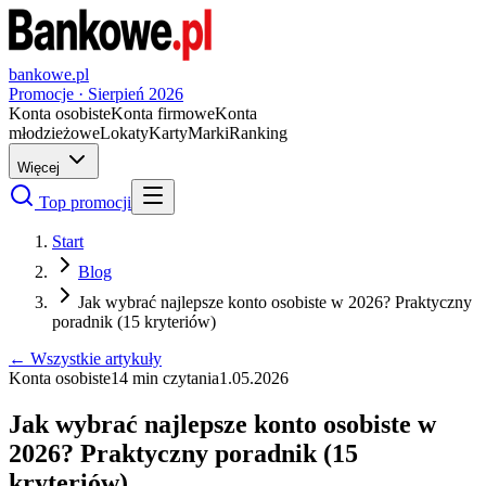
bankowe.pl
Promocje ·
Sierpień
2026
Konta osobiste
Konta firmowe
Konta
młodzieżowe
Lokaty
Karty
Marki
Ranking
Więcej
Top promocji
Start
Blog
Jak wybrać najlepsze konto osobiste w 2026? Praktyczny
poradnik (15 kryteriów)
← Wszystkie artykuły
Konta osobiste
14
min czytania
1.05.2026
Jak wybrać najlepsze konto osobiste w
2026? Praktyczny poradnik (15
kryteriów)