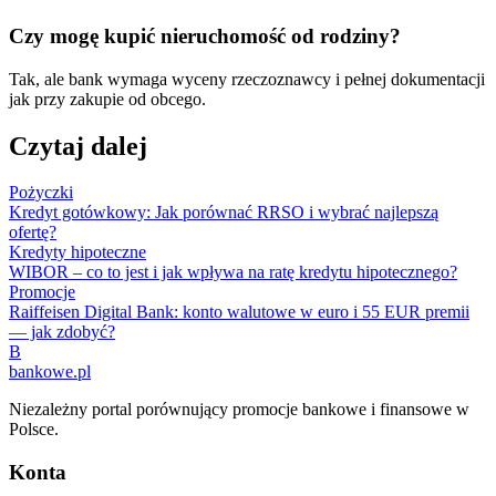
Czy mogę kupić nieruchomość od rodziny?
Tak, ale bank wymaga wyceny rzeczoznawcy i pełnej dokumentacji
jak przy zakupie od obcego.
Czytaj dalej
Pożyczki
Kredyt gotówkowy: Jak porównać RRSO i wybrać najlepszą
ofertę?
Kredyty hipoteczne
WIBOR – co to jest i jak wpływa na ratę kredytu hipotecznego?
Promocje
Raiffeisen Digital Bank: konto walutowe w euro i 55 EUR premii
— jak zdobyć?
B
bankowe
.pl
Niezależny portal porównujący promocje bankowe i finansowe w
Polsce.
Konta