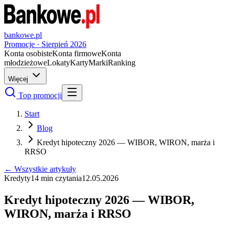
bankowe.pl
Promocje ·
Sierpień
2026
Konta osobiste
Konta firmowe
Konta
młodzieżowe
Lokaty
Karty
Marki
Ranking
Więcej
Top promocji
Start
Blog
Kredyt hipoteczny 2026 — WIBOR, WIRON, marża i
RRSO
← Wszystkie artykuły
Kredyty
14
min czytania
12.05.2026
Kredyt hipoteczny 2026 — WIBOR,
WIRON, marża i RRSO