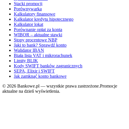
Stacki promocji
Porównywarka
Kalkulatory finansowe
Kalkulator kredytu hipotecznego
Kalkulator lokat
Porównanie opłat za konta
WIBOR – aktualne stawki
Stopy procentowe NBP
Jaki to bank? Sprawdź konto
Walidator IBAN
Biała lista VAT i mikrorachunek
Limity BLIK
Kody SWIFT banków zagranicznych
SEPA, Elixir i SWIFT
Jak zamknąć konto bankowe
©
2026
Bankowe.pl — wszystkie prawa zastrzeżone.
Promocje
aktualne na dzień wyświetlenia.