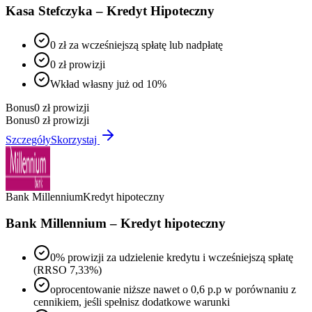
Kasa Stefczyka – Kredyt Hipoteczny
0 zł za wcześniejszą spłatę lub nadpłatę
0 zł prowizji
Wkład własny już od 10%
Bonus
0 zł prowizji
Bonus
0 zł prowizji
Szczegóły
Skorzystaj
Bank Millennium
Kredyt hipoteczny
Bank Millennium – Kredyt hipoteczny
0% prowizji za udzielenie kredytu i wcześniejszą spłatę
(RRSO 7,33%)
oprocentowanie niższe nawet o 0,6 p.p w porównaniu z
cennikiem, jeśli spełnisz dodatkowe warunki