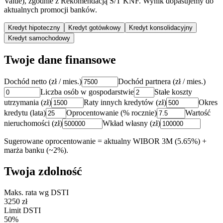
Value), zgodnie z Rekomendacją S/T KNF. Wynik dopasujemy do
aktualnych promocji banków.
Kredyt hipoteczny
Kredyt gotówkowy
Kredyt konsolidacyjny
Kredyt samochodowy
Twoje dane finansowe
Dochód netto (zł / mies.)
Dochód partnera (zł / mies.)
Liczba osób w gospodarstwie
Stałe koszty
utrzymania (zł)
Raty innych kredytów (zł)
Okres
kredytu (lata)
Oprocentowanie (% rocznie)
Wartość
nieruchomości (zł)
Wkład własny (zł)
Sugerowane oprocentowanie = aktualny WIBOR 3M (
5.65
%) +
marża banku (~2%).
Twoja zdolność
Maks. rata wg DSTI
3250 zł
Limit DSTI
50%