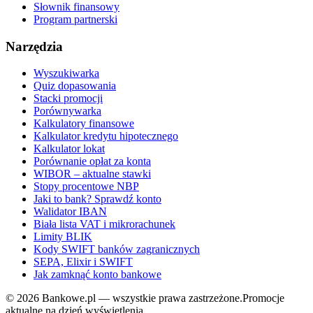
Słownik finansowy
Program partnerski
Narzędzia
Wyszukiwarka
Quiz dopasowania
Stacki promocji
Porównywarka
Kalkulatory finansowe
Kalkulator kredytu hipotecznego
Kalkulator lokat
Porównanie opłat za konta
WIBOR – aktualne stawki
Stopy procentowe NBP
Jaki to bank? Sprawdź konto
Walidator IBAN
Biała lista VAT i mikrorachunek
Limity BLIK
Kody SWIFT banków zagranicznych
SEPA, Elixir i SWIFT
Jak zamknąć konto bankowe
©
2026
Bankowe.pl — wszystkie prawa zastrzeżone.
Promocje
aktualne na dzień wyświetlenia.