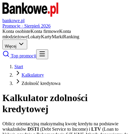
bankowe.pl
Promocje ·
Sierpień
2026
Konta osobiste
Konta firmowe
Konta
młodzieżowe
Lokaty
Karty
Marki
Ranking
Więcej
Top promocji
Start
Kalkulatory
Zdolność kredytowa
Kalkulator zdolności
kredytowej
Oblicz orientacyjną maksymalną kwotę kredytu na podstawie
wskaźników
DSTI
(Debt Service to Income) i
LTV
(Loan to