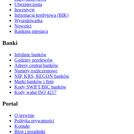
Ubezpieczenia
Inwestycje
Informacja kredytowa (BIK)
Wyszukiwarka
Nowości
Ranking miesiąca
Banki
Infolinie banków
Godziny przelewów
Adresy central banków
Numery rozliczeniowe
NIP, KRS, REGON banków
Marki banków i firm
Kody SWIFT/BIC banków
Kody walut ISO 4217
Portal
O serwisie
Polityka prywatności
Kontakt
Blog i poradniki