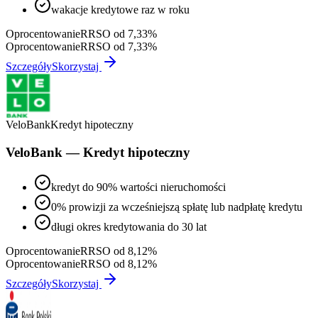
wakacje kredytowe raz w roku
Oprocentowanie
RRSO od 7,33%
Oprocentowanie
RRSO od 7,33%
Szczegóły
Skorzystaj
VeloBank
Kredyt hipoteczny
VeloBank — Kredyt hipoteczny
kredyt do 90% wartości nieruchomości
0% prowizji za wcześniejszą spłatę lub nadpłatę kredytu
długi okres kredytowania do 30 lat
Oprocentowanie
RRSO od 8,12%
Oprocentowanie
RRSO od 8,12%
Szczegóły
Skorzystaj