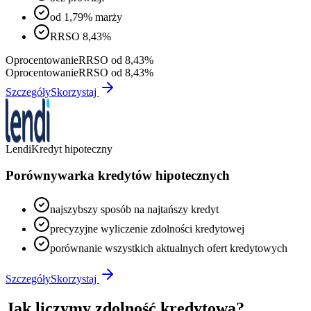
od 1,79% marży
RRSO 8,43%
Oprocentowanie
RRSO od 8,43%
Oprocentowanie
RRSO od 8,43%
Szczegóły
Skorzystaj
Lendi
Kredyt hipoteczny
Porównywarka kredytów hipotecznych
najszybszy sposób na najtańszy kredyt
precyzyjne wyliczenie zdolności kredytowej
porównanie wszystkich aktualnych ofert kredytowych
Szczegóły
Skorzystaj
Jak liczymy zdolność kredytową?