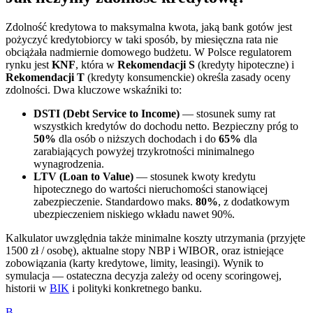
Zdolność kredytowa to maksymalna kwota, jaką bank gotów jest
pożyczyć kredytobiorcy w taki sposób, by miesięczna rata nie
obciążała nadmiernie domowego budżetu. W Polsce regulatorem
rynku jest
KNF
, która w
Rekomendacji S
(kredyty hipoteczne) i
Rekomendacji T
(kredyty konsumenckie) określa zasady oceny
zdolności. Dwa kluczowe wskaźniki to:
DSTI (Debt Service to Income)
— stosunek sumy rat
wszystkich kredytów do dochodu netto. Bezpieczny próg to
50%
dla osób o niższych dochodach i do
65%
dla
zarabiających powyżej trzykrotności minimalnego
wynagrodzenia.
LTV (Loan to Value)
— stosunek kwoty kredytu
hipotecznego do wartości nieruchomości stanowiącej
zabezpieczenie. Standardowo maks.
80%
, z dodatkowym
ubezpieczeniem niskiego wkładu nawet 90%.
Kalkulator uwzględnia także minimalne koszty utrzymania (przyjęte
1500 zł / osobę), aktualne stopy NBP i WIBOR, oraz istniejące
zobowiązania (karty kredytowe, limity, leasingi). Wynik to
symulacja — ostateczna decyzja zależy od oceny scoringowej,
historii w
BIK
i polityki konkretnego banku.
B