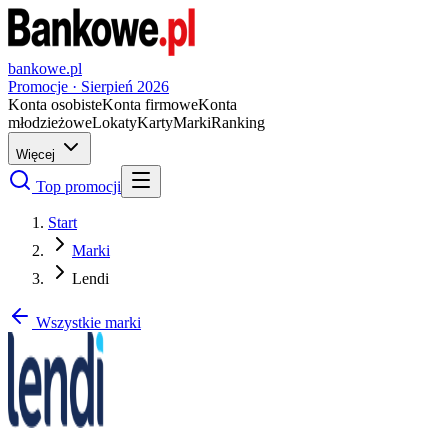
bankowe.pl
Promocje ·
Sierpień
2026
Konta osobiste
Konta firmowe
Konta
młodzieżowe
Lokaty
Karty
Marki
Ranking
Więcej
Top promocji
Start
Marki
Lendi
Wszystkie marki