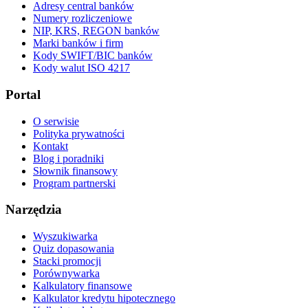
Adresy central banków
Numery rozliczeniowe
NIP, KRS, REGON banków
Marki banków i firm
Kody SWIFT/BIC banków
Kody walut ISO 4217
Portal
O serwisie
Polityka prywatności
Kontakt
Blog i poradniki
Słownik finansowy
Program partnerski
Narzędzia
Wyszukiwarka
Quiz dopasowania
Stacki promocji
Porównywarka
Kalkulatory finansowe
Kalkulator kredytu hipotecznego