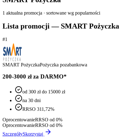
1
aktualna promocja
· sortowane wg popularności
Lista promocji —
SMART Pożyczka
#
1
SMART Pożyczka
Pożyczka pozabankowa
200-3000 zł za DARMO*
od 300 zł do 15000 zł
na 30 dni
RRSO 311,72%
Oprocentowanie
RRSO od 0%
Oprocentowanie
RRSO od 0%
Szczegóły
Skorzystaj