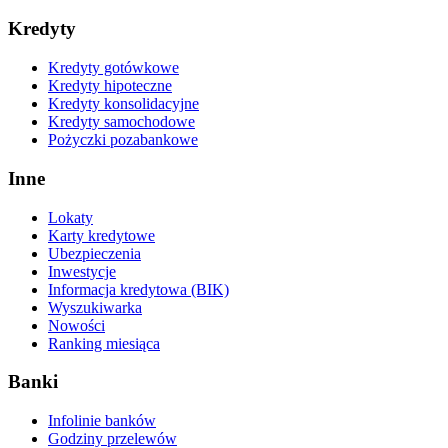
Kredyty
Kredyty gotówkowe
Kredyty hipoteczne
Kredyty konsolidacyjne
Kredyty samochodowe
Pożyczki pozabankowe
Inne
Lokaty
Karty kredytowe
Ubezpieczenia
Inwestycje
Informacja kredytowa (BIK)
Wyszukiwarka
Nowości
Ranking miesiąca
Banki
Infolinie banków
Godziny przelewów