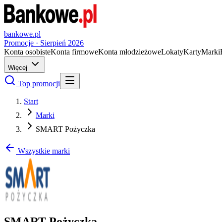
bankowe.pl
Promocje ·
Sierpień
2026
Konta osobiste
Konta firmowe
Konta młodzieżowe
Lokaty
Karty
Marki
Więcej
Top promocji
Start
Marki
SMART Pożyczka
Wszystkie marki
SMART Pożyczka