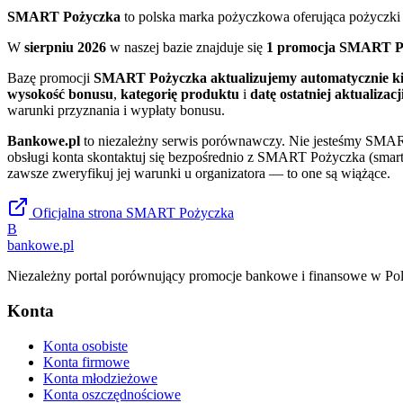
SMART Pożyczka
to polska marka pożyczkowa oferująca pożyczki
W
sierpniu 2026
w naszej bazie znajduje się
1 promocja SMART P
Bazę promocji
SMART Pożyczka
aktualizujemy automatycznie ki
wysokość bonusu
,
kategorię produktu
i
datę ostatniej aktualizacj
warunki przyznania i wypłaty bonusu.
Bankowe.pl
to niezależny serwis porównawczy. Nie jesteśmy
SMAR
obsługi konta skontaktuj się bezpośrednio z
SMART Pożyczka
(smart
zawsze zweryfikuj jej warunki u organizatora — to one są wiążące.
Oficjalna strona
SMART Pożyczka
B
bankowe
.pl
Niezależny portal porównujący promocje bankowe i finansowe w Pol
Konta
Konta osobiste
Konta firmowe
Konta młodzieżowe
Konta oszczędnościowe