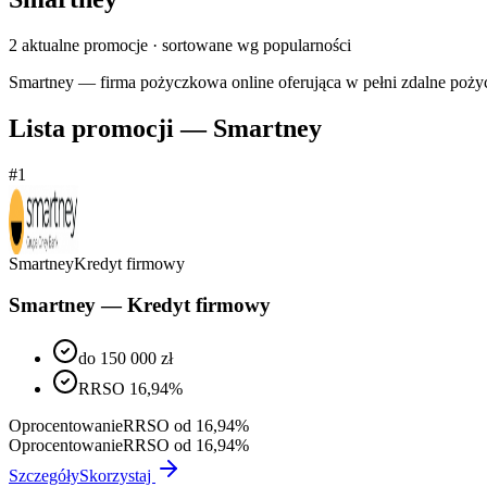
2
aktualne promocje
· sortowane wg popularności
Smartney — firma pożyczkowa online oferująca w pełni zdalne pożyc
Lista promocji —
Smartney
#
1
Smartney
Kredyt firmowy
Smartney — Kredyt firmowy
do 150 000 zł
RRSO 16,94%
Oprocentowanie
RRSO od 16,94%
Oprocentowanie
RRSO od 16,94%
Szczegóły
Skorzystaj