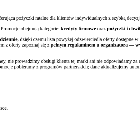
erująca pożyczki ratalne dla klientów indywidualnych z szybką decyzj
. Promocje obejmują kategorie:
kredyty firmowe
oraz
pożyczki i chwi
dziennie
, dzięki czemu lista powyżej odzwierciedla oferty dostępne w
em z oferty zapoznaj się z
pełnym regulaminem u organizatora
—
w
ney
, nie prowadzimy obsługi klienta tej marki ani nie odpowiadamy za 
omocje pobieramy z programów partnerskich; dane aktualizujemy autom
sce.