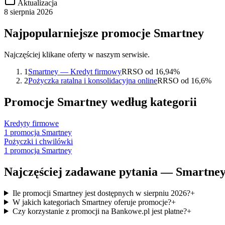
Aktualizacja
8 sierpnia 2026
Najpopularniejsze promocje
Smartney
Najczęściej klikane oferty w naszym serwisie.
1
Smartney — Kredyt firmowy
RRSO od 16,94%
2
Pożyczka ratalna i konsolidacyjna online
RRSO od 16,6%
Promocje
Smartney
według kategorii
Kredyty firmowe
1
promocja
Smartney
Pożyczki i chwilówki
1
promocja
Smartney
Najczęściej zadawane pytania —
Smartne
Ile promocji Smartney jest dostępnych w sierpniu 2026?
+
W jakich kategoriach Smartney oferuje promocje?
+
Czy korzystanie z promocji na Bankowe.pl jest płatne?
+