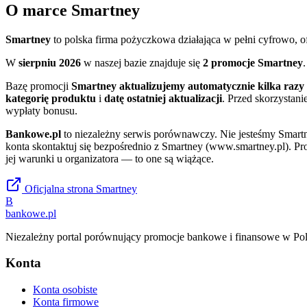
O marce
Smartney
Smartney
to polska firma pożyczkowa działająca w pełni cyfrowo, of
W
sierpniu 2026
w naszej bazie znajduje się
2 promocje Smartney
Bazę promocji
Smartney
aktualizujemy automatycznie kilka razy 
kategorię produktu
i
datę ostatniej aktualizacji
. Przed skorzystani
wypłaty bonusu.
Bankowe.pl
to niezależny serwis porównawczy. Nie jesteśmy
Smart
konta skontaktuj się bezpośrednio z
Smartney
(www.smartney.pl)
. Pr
jej warunki u organizatora — to one są wiążące.
Oficjalna strona
Smartney
B
bankowe
.pl
Niezależny portal porównujący promocje bankowe i finansowe w Pol
Konta
Konta osobiste
Konta firmowe