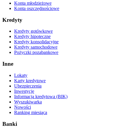
Konta młodzieżowe
Konta oszczędnościowe
Kredyty
Kredyty gotówkowe
Kredyty hipoteczne
Kredyty konsolidacyjne
Kredyty samochodowe
Pożyczki pozabankowe
Inne
Lokaty
Karty kredytowe
Ubezpieczenia
Inwestycje
Informacja kredytowa (BIK)
Wyszukiwarka
Nowości
Ranking miesiąca
Banki