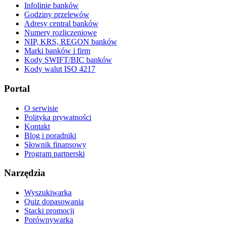
Infolinie banków
Godziny przelewów
Adresy central banków
Numery rozliczeniowe
NIP, KRS, REGON banków
Marki banków i firm
Kody SWIFT/BIC banków
Kody walut ISO 4217
Portal
O serwisie
Polityka prywatności
Kontakt
Blog i poradniki
Słownik finansowy
Program partnerski
Narzędzia
Wyszukiwarka
Quiz dopasowania
Stacki promocji
Porównywarka