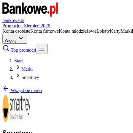
bankowe.pl
Promocje ·
Sierpień
2026
Konta osobiste
Konta firmowe
Konta młodzieżowe
Lokaty
Karty
Marki
Więcej
Top promocji
Start
Marki
Smartney
Wszystkie marki
Smartney