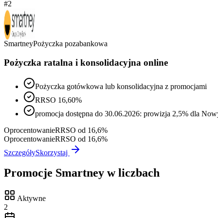
#
2
Smartney
Pożyczka pozabankowa
Pożyczka ratalna i konsolidacyjna online
Pożyczka gotówkowa lub konsolidacyjna z promocjami
RRSO 16,60%
promocja dostępna do 30.06.2026: prowizja 2,5% dla Nowy
Oprocentowanie
RRSO od 16,6%
Oprocentowanie
RRSO od 16,6%
Szczegóły
Skorzystaj
Promocje
Smartney
w liczbach
Aktywne
2