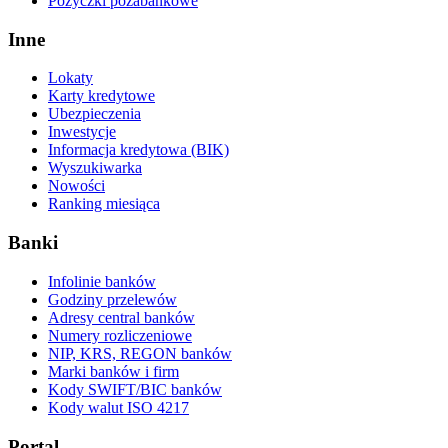
Pożyczki pozabankowe
Inne
Lokaty
Karty kredytowe
Ubezpieczenia
Inwestycje
Informacja kredytowa (BIK)
Wyszukiwarka
Nowości
Ranking miesiąca
Banki
Infolinie banków
Godziny przelewów
Adresy central banków
Numery rozliczeniowe
NIP, KRS, REGON banków
Marki banków i firm
Kody SWIFT/BIC banków
Kody walut ISO 4217
Portal