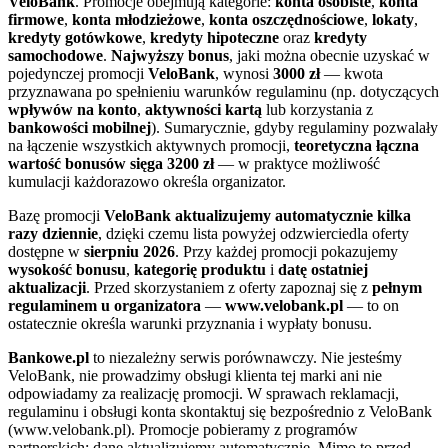
VeloBank
. Promocje obejmują kategorie:
konta osobiste
,
konta
firmowe
,
konta młodzieżowe
,
konta oszczędnościowe
,
lokaty
,
kredyty gotówkowe
,
kredyty hipoteczne
oraz
kredyty
samochodowe
.
Najwyższy bonus
, jaki można obecnie uzyskać w
pojedynczej promocji
VeloBank
, wynosi
3000 zł
— kwota
przyznawana po spełnieniu warunków regulaminu (np. dotyczących
wpływów na konto
,
aktywności kartą
lub korzystania z
bankowości mobilnej
). Sumarycznie, gdyby regulaminy pozwalały
na łączenie wszystkich aktywnych promocji,
teoretyczna łączna
wartość bonusów sięga 3200 zł
— w praktyce możliwość
kumulacji każdorazowo określa organizator.
Bazę promocji
VeloBank
aktualizujemy automatycznie kilka
razy dziennie
, dzięki czemu lista powyżej odzwierciedla oferty
dostępne w
sierpniu 2026
. Przy każdej promocji pokazujemy
wysokość bonusu
,
kategorię produktu
i
datę ostatniej
aktualizacji
. Przed skorzystaniem z oferty zapoznaj się z
pełnym
regulaminem u organizatora
—
www.velobank.pl
— to on
ostatecznie określa warunki przyznania i wypłaty bonusu.
Bankowe.pl
to niezależny serwis porównawczy. Nie jesteśmy
VeloBank
, nie prowadzimy obsługi klienta tej marki ani nie
odpowiadamy za realizację promocji. W sprawach reklamacji,
regulaminu i obsługi konta skontaktuj się bezpośrednio z
VeloBank
(www.velobank.pl)
. Promocje pobieramy z programów
partnerskich; dane aktualizujemy automatycznie. Mimo to przed