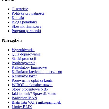
O serwisie
Polityka prywatności
Kontakt
Blog i poradniki
Słownik finansowy
Program partnerski
Narzędzia
Wyszukiwarka
Quiz dopasowania
Stacki promocji
Porównywarka
Kalkulatory finansowe
Kalkulator kredytu hipotecznego
Kalkulator lokat
Porównanie opłat za konta
WIBOR – aktualne stawki
Stopy procentowe NBP
Jaki to bank? Sprawdź konto
Walidator IBAN
Biała lista VAT i mikrorachunek
Limity BLIK