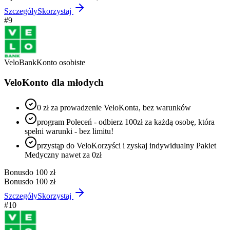
Szczegóły
Skorzystaj
#
9
VeloBank
Konto osobiste
VeloKonto dla młodych
0 zł za prowadzenie VeloKonta, bez warunków
program Poleceń - odbierz 100zł za każdą osobę, która
spełni warunki - bez limitu!
przystąp do VeloKorzyści i zyskaj indywidualny Pakiet
Medyczny nawet za 0zł
Bonus
do 100 zł
Bonus
do 100 zł
Szczegóły
Skorzystaj
#
10