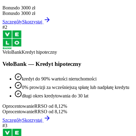
Bonus
do 3000 zł
Bonus
do 3000 zł
Szczegóły
Skorzystaj
#
2
VeloBank
Kredyt hipoteczny
VeloBank — Kredyt hipoteczny
kredyt do 90% wartości nieruchomości
0% prowizji za wcześniejszą spłatę lub nadpłatę kredytu
długi okres kredytowania do 30 lat
Oprocentowanie
RRSO od 8,12%
Oprocentowanie
RRSO od 8,12%
Szczegóły
Skorzystaj
#
3