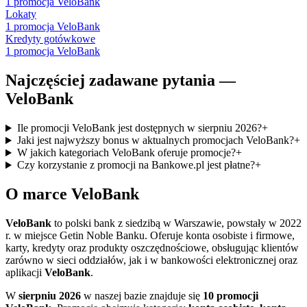
1
promocja
VeloBank
Lokaty
1
promocja
VeloBank
Kredyty gotówkowe
1
promocja
VeloBank
Najczęściej zadawane pytania —
VeloBank
Ile promocji VeloBank jest dostępnych w sierpniu 2026?
+
Jaki jest najwyższy bonus w aktualnych promocjach VeloBank?
+
W jakich kategoriach VeloBank oferuje promocje?
+
Czy korzystanie z promocji na Bankowe.pl jest płatne?
+
O marce
VeloBank
VeloBank
to polski bank z siedzibą w Warszawie, powstały w 2022
r. w miejsce Getin Noble Banku. Oferuje konta osobiste i firmowe,
karty, kredyty oraz produkty oszczędnościowe, obsługując klientów
zarówno w sieci oddziałów, jak i w bankowości elektronicznej oraz
aplikacji
VeloBank
.
W
sierpniu 2026
w naszej bazie znajduje się
10 promocji