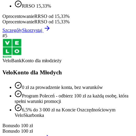
RRSO 15,33%
Oprocentowanie
RRSO od 15,33%
Oprocentowanie
RRSO od 15,33%
Szczegóły
Skorzystaj
#
5
VeloBank
Konto dla młodzieży
VeloKonto dla Młodych
0 zł za prowadzenie konta, bez warunków
Program Poleceń - odbierz 100 zł za każdą osobę, która
spełni warunki promocji
6,5% do 3 000 zł na Koncie Oszczędnościowym
VeloSkarbonka
Bonus
do 100 zł
Bonus
do 100 zł