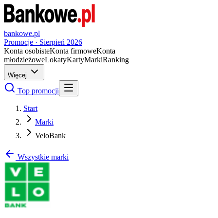
bankowe.pl
Promocje ·
Sierpień
2026
Konta osobiste
Konta firmowe
Konta
młodzieżowe
Lokaty
Karty
Marki
Ranking
Więcej
Top promocji
Start
Marki
VeloBank
Wszystkie marki