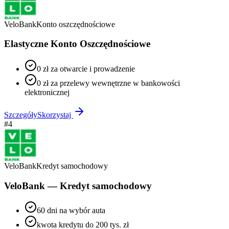
VeloBank
Konto oszczędnościowe
Elastyczne Konto Oszczędnościowe
0 zł za otwarcie i prowadzenie
0 zł za przelewy wewnętrzne w bankowości
elektronicznej
Szczegóły
Skorzystaj
#
4
VeloBank
Kredyt samochodowy
VeloBank — Kredyt samochodowy
60 dni na wybór auta
kwota kredytu do 200 tys. zł