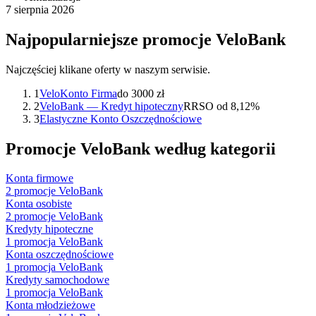
7 sierpnia 2026
Najpopularniejsze promocje
VeloBank
Najczęściej klikane oferty w naszym serwisie.
1
VeloKonto Firma
do 3000 zł
2
VeloBank — Kredyt hipoteczny
RRSO od 8,12%
3
Elastyczne Konto Oszczędnościowe
Promocje
VeloBank
według kategorii
Konta firmowe
2
promocje
VeloBank
Konta osobiste
2
promocje
VeloBank
Kredyty hipoteczne
1
promocja
VeloBank
Konta oszczędnościowe
1
promocja
VeloBank
Kredyty samochodowe
1
promocja
VeloBank
Konta młodzieżowe