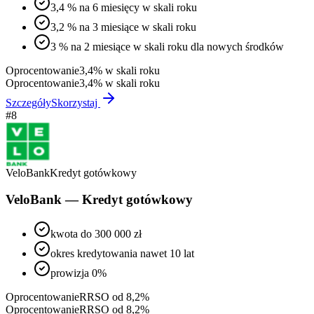
3,4 % na 6 miesięcy w skali roku
3,2 % na 3 miesiące w skali roku
3 % na 2 miesiące w skali roku dla nowych środków
Oprocentowanie
3,4% w skali roku
Oprocentowanie
3,4% w skali roku
Szczegóły
Skorzystaj
#
8
VeloBank
Kredyt gotówkowy
VeloBank — Kredyt gotówkowy
kwota do 300 000 zł
okres kredytowania nawet 10 lat
prowizja 0%
Oprocentowanie
RRSO od 8,2%
Oprocentowanie
RRSO od 8,2%