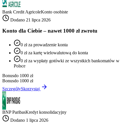
Bank Credit Agricole
Konto osobiste
Dodano 21 lipca 2026
Konto dla Ciebie – nawet 1000 zł zwrotu
0 zł za prowadzenie konta
0 zł za kartę wielowalutową do konta
0 zł za wypłaty gotówki ze wszystkich bankomatów w
Polsce
Bonus
do 1000 zł
Bonus
do 1000 zł
Szczegóły
Skorzystaj
BNP Paribas
Kredyt konsolidacyjny
Dodano 1 lipca 2026