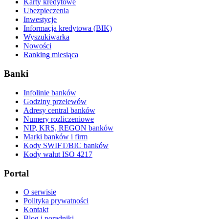
Karty kredytowe
Ubezpieczenia
Inwestycje
Informacja kredytowa (BIK)
Wyszukiwarka
Nowości
Ranking miesiąca
Banki
Infolinie banków
Godziny przelewów
Adresy central banków
Numery rozliczeniowe
NIP, KRS, REGON banków
Marki banków i firm
Kody SWIFT/BIC banków
Kody walut ISO 4217
Portal
O serwisie
Polityka prywatności
Kontakt
Blog i poradniki