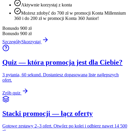
Aktywnie korzystaj z konta
Możesz zdobyć do 700 zł w promocji Konta Millennium
360 i do 200 zł w promocji Konta 360 Junior!
Bonus
do 900 zł
Bonus
do 900 zł
Szczegóły
Skorzystaj
Quiz — która promocja jest dla Ciebie?
3 pytania, 60 sekund. Dostaniesz dopasowaną listę najlepszych
ofert.
Zrób quiz
Stacki promocji — łącz oferty
Gotowe zestawy 2–3 ofert. Otwórz po kolei i odbierz nawet 14 500