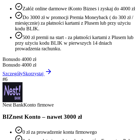
Załóż online darmowe iKonto Biznes i zyskaj do 4000 zł
Do 3000 zł w promocji Premia Moneyback ( do 300 zł /
miesięcznie) za płatności kartami z Plusem lub przy użyciu
kodu BLIK.
500 zł premii na start - za płatności kartami z Plusem lub
przy użyciu kodu BLIK w pierwszych 14 dniach
prowadzenia rachunku.
Bonus
do 4000 zł
Bonus
do 4000 zł
Szczegóły
Skorzystaj
#
6
Nest Bank
Konto firmowe
BIZnest Konto – nawet 3000 zł
0 zł za prowadzenie konta firmowego