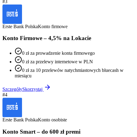
#
3
Erste Bank Polska
Konto firmowe
Konto Firmowe – 4,5% na Lokacie
0 zł za prowadzenie konta firmowego
0 zł za przelewy internetowe w PLN
0 zł za 10 przelewów natychmiastowych bluecash w
miesiącu
Szczegóły
Skorzystaj
#
4
Erste Bank Polska
Konto osobiste
Konto Smart – do 600 zł premi