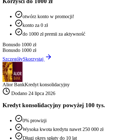
Korzyści do 1000 zł
otwórz konto w promocji!
konto za 0 zł
do 1000 zł premii za aktywność
Bonus
do 1000 zł
Bonus
do 1000 zł
Szczegóły
Skorzystaj
Alior Bank
Kredyt konsolidacyjny
Dodano 24 lipca 2026
Kredyt konsolidacyjny powyżej 100 tys.
0% prowizji
Wysoka kwota kredytu nawet 250 000 zł
Długi okres spłaty do 10 lat