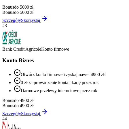
Bonus
do 5000 zł
Bonus
do 5000 zł
Szczegóły
Skorzystaj
#
3
Bank Credit Agricole
Konto firmowe
Konto Biznes
Otwórz konto firmowe i zyskaj nawet 4900 zł!
0 zł za prowadzenie konta i kartę przez rok
Darmowe przelewy internetowe przez rok
Bonus
do 4900 zł
Bonus
do 4900 zł
Szczegóły
Skorzystaj
#
4