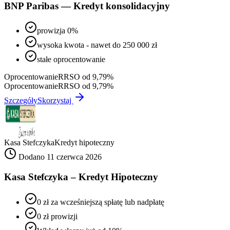
BNP Paribas — Kredyt konsolidacyjny
prowizja 0%
wysoka kwota - nawet do 250 000 zł
stałe oprocentowanie
Oprocentowanie
RRSO od 9,79%
Oprocentowanie
RRSO od 9,79%
Szczegóły
Skorzystaj
Kasa Stefczyka
Kredyt hipoteczny
Dodano 11 czerwca 2026
Kasa Stefczyka – Kredyt Hipoteczny
0 zł za wcześniejszą spłatę lub nadpłatę
0 zł prowizji