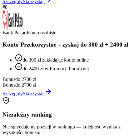
Szczegóły
Skorzystaj
#
8
Bank Pekao
Konto osobiste
Konto Przekorzystne – zyskaj do 300 zł + 2400 zł
do 300 zł zakładając konto online
do 2400 zł w Promocji Podróżnej
Bonus
do 2700 zł
Bonus
do 2700 zł
Szczegóły
Skorzystaj
Niezależny ranking
Nie sprzedajemy pozycji w rankingu — kolejność wynika z
wysokości bonusu.