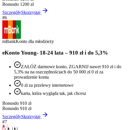
Bonus
do 1200 zł
Szczegóły
Skorzystaj
#
6
mBank
Konto dla młodzieży
eKonto Young- 18-24 lata – 910 zł i do 5,3%
ZAŁÓŻ darmowe konto, ZGARNIJ nawet 910 zł i do
5,3% na na oszczędnościach do 50 000 zł 0 zł za
prowadzenie konta
0 zł za przelewy internetowe
karta, która wygląda tak, jak chcesz
Bonus
do 910 zł
Bonus
do 910 zł
Szczegóły
Skorzystaj
#
7