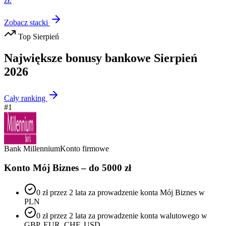
zł.
Zobacz stacki
Top
Sierpień
Największe bonusy bankowe
Sierpień
2026
Cały ranking
#
1
Bank Millennium
Konto firmowe
Konto Mój Biznes – do 5000 zł
0 zł przez 2 lata za prowadzenie konta Mój Biznes w
PLN
0 zł przez 2 lata za prowadzenie konta walutowego w
GBP, EUR, CHF, USD