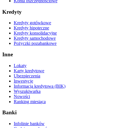
Konta oszczędnościowe
Kredyty
Kredyty gotówkowe
Kredyty hipoteczne
Kredyty konsolidacyjne
Kredyty samochodowe
Pożyczki pozabankowe
Inne
Lokaty
Karty kredytowe
Ubezpieczenia
Inwestycje
Informacja kredytowa (BIK)
Wyszukiwarka
Nowości
Ranking miesiąca
Banki
Infolinie banków