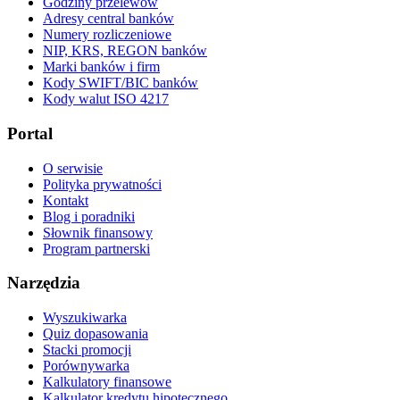
Godziny przelewów
Adresy central banków
Numery rozliczeniowe
NIP, KRS, REGON banków
Marki banków i firm
Kody SWIFT/BIC banków
Kody walut ISO 4217
Portal
O serwisie
Polityka prywatności
Kontakt
Blog i poradniki
Słownik finansowy
Program partnerski
Narzędzia
Wyszukiwarka
Quiz dopasowania
Stacki promocji
Porównywarka
Kalkulatory finansowe
Kalkulator kredytu hipotecznego