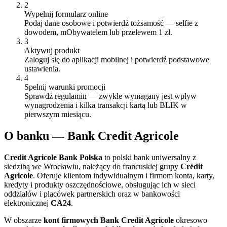
2
Wypełnij formularz online
Podaj dane osobowe i potwierdź tożsamość — selfie z
dowodem, mObywatelem lub przelewem 1 zł.
3
Aktywuj produkt
Zaloguj się do aplikacji mobilnej i potwierdź podstawowe
ustawienia.
4
Spełnij warunki promocji
Sprawdź regulamin — zwykle wymagany jest wpływ
wynagrodzenia i kilka transakcji kartą lub BLIK w
pierwszym miesiącu.
O
banku
—
Bank Credit Agricole
Credit Agricole Bank Polska
to polski bank uniwersalny z
siedzibą we Wrocławiu, należący do francuskiej grupy
Crédit
Agricole
. Oferuje klientom indywidualnym i firmom konta, karty,
kredyty i produkty oszczędnościowe, obsługując ich w sieci
oddziałów i placówek partnerskich oraz w bankowości
elektronicznej
CA24
.
W obszarze
kont firmowych
Bank Credit Agricole
okresowo