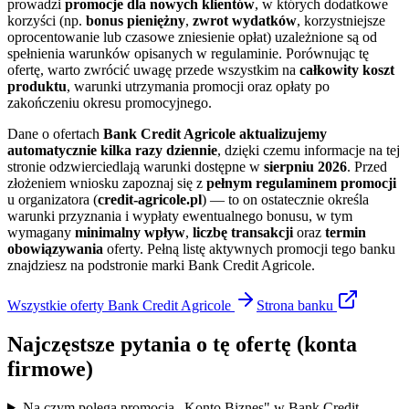
prowadzi
promocje dla nowych klientów
, w których dodatkowe
korzyści (np.
bonus pieniężny
,
zwrot wydatków
, korzystniejsze
oprocentowanie lub czasowe zniesienie opłat) uzależnione są od
spełnienia warunków opisanych w regulaminie. Porównując tę
ofertę, warto zwrócić uwagę przede wszystkim na
całkowity koszt
produktu
, warunki utrzymania promocji oraz opłaty po
zakończeniu okresu promocyjnego.
Dane o ofertach
Bank Credit Agricole
aktualizujemy
automatycznie kilka razy dziennie
, dzięki czemu informacje na tej
stronie odzwierciedlają warunki dostępne w
sierpniu 2026
. Przed
złożeniem wniosku zapoznaj się z
pełnym regulaminem promocji
u organizatora (
credit-agricole.pl
) — to on ostatecznie określa
warunki przyznania i wypłaty ewentualnego bonusu, w tym
wymagany
minimalny wpływ
,
liczbę transakcji
oraz
termin
obowiązywania
oferty. Pełną listę aktywnych promocji tego banku
znajdziesz na podstronie marki Bank Credit Agricole.
Wszystkie oferty
Bank Credit Agricole
Strona
banku
Najczęstsze pytania o tę ofertę
(konta
firmowe)
Na czym polega promocja „Konto Biznes" w Bank Credit