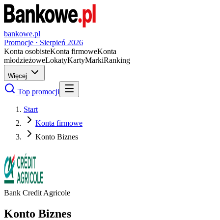
bankowe.pl
Promocje ·
Sierpień
2026
Konta osobiste
Konta firmowe
Konta
młodzieżowe
Lokaty
Karty
Marki
Ranking
Więcej
Top promocji
Start
Konta firmowe
Konto Biznes
Bank Credit Agricole
Konto Biznes