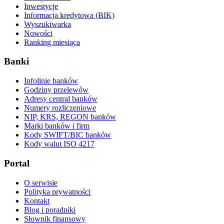
Inwestycje
Informacja kredytowa (BIK)
Wyszukiwarka
Nowości
Ranking miesiąca
Banki
Infolinie banków
Godziny przelewów
Adresy central banków
Numery rozliczeniowe
NIP, KRS, REGON banków
Marki banków i firm
Kody SWIFT/BIC banków
Kody walut ISO 4217
Portal
O serwisie
Polityka prywatności
Kontakt
Blog i poradniki
Słownik finansowy