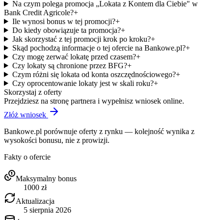
Na czym polega promocja „Lokata z Kontem dla Ciebie" w
Bank Credit Agricole?
+
Ile wynosi bonus w tej promocji?
+
Do kiedy obowiązuje ta promocja?
+
Jak skorzystać z tej promocji krok po kroku?
+
Skąd pochodzą informacje o tej ofercie na Bankowe.pl?
+
Czy mogę zerwać lokatę przed czasem?
+
Czy lokaty są chronione przez BFG?
+
Czym różni się lokata od konta oszczędnościowego?
+
Czy oprocentowanie lokaty jest w skali roku?
+
Skorzystaj z oferty
Przejdziesz na stronę partnera i wypełnisz wniosek online.
Złóż wniosek
Bankowe.pl porównuje oferty z rynku — kolejność wynika z
wysokości bonusu, nie z prowizji.
Fakty o ofercie
Maksymalny bonus
1000
zł
Aktualizacja
5 sierpnia 2026