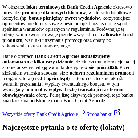
W obszarze
lokat terminowych
Bank Credit Agricole
okresowo
prowadzi
promocje dla nowych klientów
, w których dodatkowe
korzyści (np.
bonus pieniężny
,
zwrot wydatków
, korzystniejsze
oprocentowanie lub czasowe zniesienie opłat) uzależnione są od
spełnienia warunków opisanych w regulaminie. Porównując tę
ofertę, warto zwrócić uwagę przede wszystkim na
całkowity koszt
produktu
, warunki utrzymania promocji oraz opłaty po
zakończeniu okresu promocyjnego.
Dane o ofertach
Bank Credit Agricole
aktualizujemy
automatycznie kilka razy dziennie
, dzięki czemu informacje na tej
stronie odzwierciedlają warunki dostępne w
sierpniu 2026
. Przed
złożeniem wniosku zapoznaj się z
pełnym regulaminem promocji
u organizatora (
credit-agricole.pl
) — to on ostatecznie określa
warunki przyznania i wypłaty ewentualnego bonusu, w tym
wymagany
minimalny wpływ
,
liczbę transakcji
oraz
termin
obowiązywania
oferty. Pełną listę aktywnych promocji tego banku
znajdziesz na podstronie marki Bank Credit Agricole.
Wszystkie oferty
Bank Credit Agricole
Strona
banku
Najczęstsze pytania o tę ofertę
(lokaty)