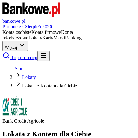
bankowe.pl
Promocje ·
Sierpień
2026
Konta osobiste
Konta firmowe
Konta
młodzieżowe
Lokaty
Karty
Marki
Ranking
Więcej
Top promocji
Start
Lokaty
Lokata z Kontem dla Ciebie
Bank Credit Agricole
Lokata z Kontem dla Ciebie