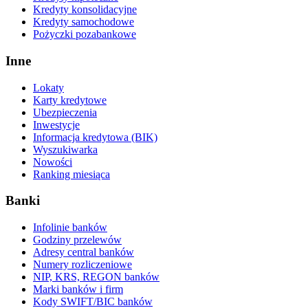
Kredyty konsolidacyjne
Kredyty samochodowe
Pożyczki pozabankowe
Inne
Lokaty
Karty kredytowe
Ubezpieczenia
Inwestycje
Informacja kredytowa (BIK)
Wyszukiwarka
Nowości
Ranking miesiąca
Banki
Infolinie banków
Godziny przelewów
Adresy central banków
Numery rozliczeniowe
NIP, KRS, REGON banków
Marki banków i firm
Kody SWIFT/BIC banków