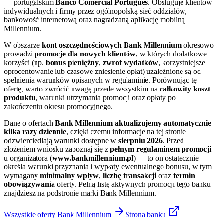
— portugalskim
Banco Comercial Português
. Obsługuje klientów
indywidualnych i firmy przez ogólnopolską sieć oddziałów,
bankowość internetową oraz nagradzaną aplikację mobilną
Millennium.
W obszarze
kont oszczędnościowych
Bank Millennium
okresowo
prowadzi
promocje dla nowych klientów
, w których dodatkowe
korzyści (np.
bonus pieniężny
,
zwrot wydatków
, korzystniejsze
oprocentowanie lub czasowe zniesienie opłat) uzależnione są od
spełnienia warunków opisanych w regulaminie. Porównując tę
ofertę, warto zwrócić uwagę przede wszystkim na
całkowity koszt
produktu
, warunki utrzymania promocji oraz opłaty po
zakończeniu okresu promocyjnego.
Dane o ofertach
Bank Millennium
aktualizujemy automatycznie
kilka razy dziennie
, dzięki czemu informacje na tej stronie
odzwierciedlają warunki dostępne w
sierpniu 2026
. Przed
złożeniem wniosku zapoznaj się z
pełnym regulaminem promocji
u organizatora (
www.bankmillennium.pl
) — to on ostatecznie
określa warunki przyznania i wypłaty ewentualnego bonusu, w tym
wymagany
minimalny wpływ
,
liczbę transakcji
oraz
termin
obowiązywania
oferty. Pełną listę aktywnych promocji tego banku
znajdziesz na podstronie marki Bank Millennium.
Wszystkie oferty
Bank Millennium
Strona
banku