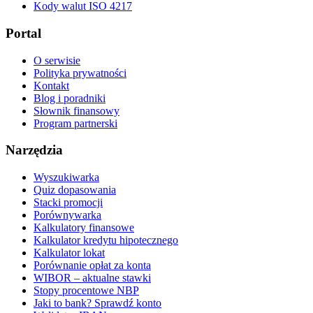
Kody walut ISO 4217
Portal
O serwisie
Polityka prywatności
Kontakt
Blog i poradniki
Słownik finansowy
Program partnerski
Narzędzia
Wyszukiwarka
Quiz dopasowania
Stacki promocji
Porównywarka
Kalkulatory finansowe
Kalkulator kredytu hipotecznego
Kalkulator lokat
Porównanie opłat za konta
WIBOR – aktualne stawki
Stopy procentowe NBP
Jaki to bank? Sprawdź konto