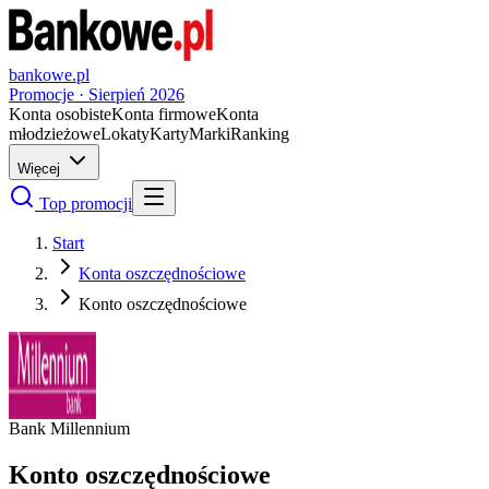
bankowe.pl
Promocje ·
Sierpień
2026
Konta osobiste
Konta firmowe
Konta
młodzieżowe
Lokaty
Karty
Marki
Ranking
Więcej
Top promocji
Start
Konta oszczędnościowe
Konto oszczędnościowe
Bank Millennium
Konto oszczędnościowe