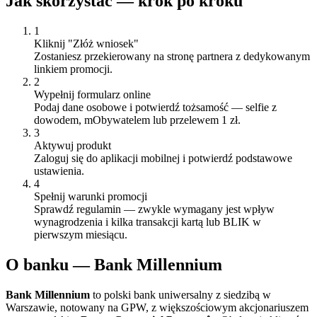
Jak skorzystać — krok po kroku
1
Kliknij "Złóż wniosek"
Zostaniesz przekierowany na stronę partnera z dedykowanym
linkiem promocji.
2
Wypełnij formularz online
Podaj dane osobowe i potwierdź tożsamość — selfie z
dowodem, mObywatelem lub przelewem 1 zł.
3
Aktywuj produkt
Zaloguj się do aplikacji mobilnej i potwierdź podstawowe
ustawienia.
4
Spełnij warunki promocji
Sprawdź regulamin — zwykle wymagany jest wpływ
wynagrodzenia i kilka transakcji kartą lub BLIK w
pierwszym miesiącu.
O
banku
—
Bank Millennium
Bank Millennium
to polski bank uniwersalny z siedzibą w
Warszawie, notowany na GPW, z większościowym akcjonariuszem