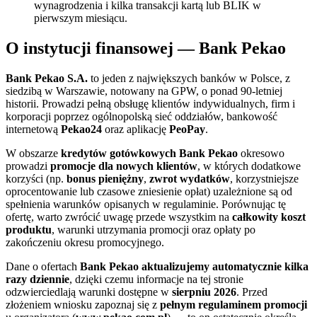
wynagrodzenia i kilka transakcji kartą lub BLIK w
pierwszym miesiącu.
O
instytucji finansowej
—
Bank Pekao
Bank Pekao S.A.
to jeden z największych banków w Polsce, z
siedzibą w Warszawie, notowany na GPW, o ponad 90-letniej
historii. Prowadzi pełną obsługę klientów indywidualnych, firm i
korporacji poprzez ogólnopolską sieć oddziałów, bankowość
internetową
Pekao24
oraz aplikację
PeoPay
.
W obszarze
kredytów gotówkowych
Bank Pekao
okresowo
prowadzi
promocje dla nowych klientów
, w których dodatkowe
korzyści (np.
bonus pieniężny
,
zwrot wydatków
, korzystniejsze
oprocentowanie lub czasowe zniesienie opłat) uzależnione są od
spełnienia warunków opisanych w regulaminie. Porównując tę
ofertę, warto zwrócić uwagę przede wszystkim na
całkowity koszt
produktu
, warunki utrzymania promocji oraz opłaty po
zakończeniu okresu promocyjnego.
Dane o ofertach
Bank Pekao
aktualizujemy automatycznie kilka
razy dziennie
, dzięki czemu informacje na tej stronie
odzwierciedlają warunki dostępne w
sierpniu 2026
. Przed
złożeniem wniosku zapoznaj się z
pełnym regulaminem promocji