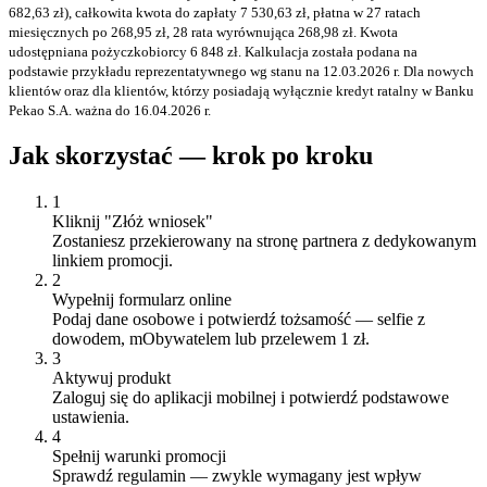
682,63 zł), całkowita kwota do zapłaty 7 530,63 zł, płatna w 27 ratach
miesięcznych po 268,95 zł, 28 rata wyrównująca 268,98 zł. Kwota
udostępniana pożyczkobiorcy 6 848 zł. Kalkulacja została podana na
podstawie przykładu reprezentatywnego wg stanu na 12.03.2026 r. Dla nowych
klientów oraz dla klientów, którzy posiadają wyłącznie kredyt ratalny w Banku
Pekao S.A. ważna do 16.04.2026 r.
Jak skorzystać — krok po kroku
1
Kliknij "Złóż wniosek"
Zostaniesz przekierowany na stronę partnera z dedykowanym
linkiem promocji.
2
Wypełnij formularz online
Podaj dane osobowe i potwierdź tożsamość — selfie z
dowodem, mObywatelem lub przelewem 1 zł.
3
Aktywuj produkt
Zaloguj się do aplikacji mobilnej i potwierdź podstawowe
ustawienia.
4
Spełnij warunki promocji
Sprawdź regulamin — zwykle wymagany jest wpływ