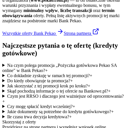
u organizatora (
www.pekao.com.pl
) — to on ostatecznie określa
warunki przyznania i wypłaty ewentualnego bonusu, w tym
wymagany
minimalny wpływ
,
liczbę transakcji
oraz
termin
obowiązywania
oferty. Pełną listę aktywnych promocji tej marki
znajdziesz na podstronie marki Bank Pekao.
Wszystkie oferty
Bank Pekao
Strona
partnera
Najczęstsze pytania o tę ofertę
(kredyty
gotówkowe)
Na czym polega promocja „Pożyczka gotówkowa Pekao SA
online" w Bank Pekao?
+
Co dokładnie zyskuję w ramach tej promocji?
+
Do kiedy obowiązuje ta promocja?
+
Jak skorzystać z tej promocji krok po kroku?
+
Skąd pochodzą informacje o tej ofercie na Bankowe.pl?
+
Czym jest RRSO i dlaczego jest ważniejsze od oprocentowania?
+
Czy mogę spłacić kredyt wcześniej?
+
Jakie dokumenty są potrzebne do kredytu gotówkowego?
+
Ile czasu trwa decyzja kredytowa?
+
Skorzystaj z oferty
Przejdziesz na stronę partnera i wypełnisz wniosek online.