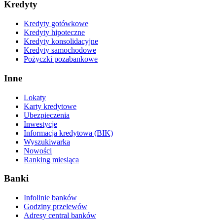
Kredyty
Kredyty gotówkowe
Kredyty hipoteczne
Kredyty konsolidacyjne
Kredyty samochodowe
Pożyczki pozabankowe
Inne
Lokaty
Karty kredytowe
Ubezpieczenia
Inwestycje
Informacja kredytowa (BIK)
Wyszukiwarka
Nowości
Ranking miesiąca
Banki
Infolinie banków
Godziny przelewów
Adresy central banków