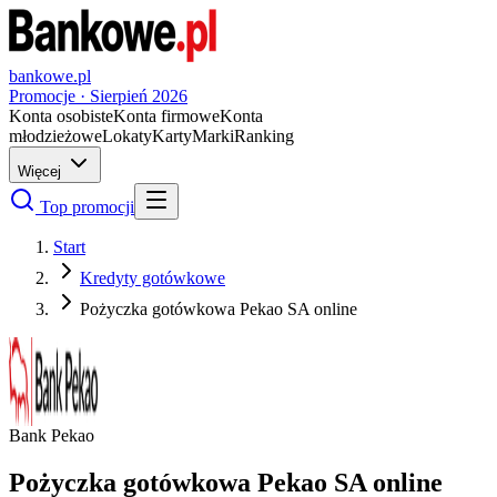
bankowe.pl
Promocje ·
Sierpień
2026
Konta osobiste
Konta firmowe
Konta
młodzieżowe
Lokaty
Karty
Marki
Ranking
Więcej
Top promocji
Start
Kredyty gotówkowe
Pożyczka gotówkowa Pekao SA online
Bank Pekao
Pożyczka gotówkowa Pekao SA online