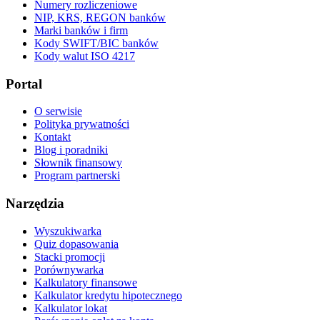
Numery rozliczeniowe
NIP, KRS, REGON banków
Marki banków i firm
Kody SWIFT/BIC banków
Kody walut ISO 4217
Portal
O serwisie
Polityka prywatności
Kontakt
Blog i poradniki
Słownik finansowy
Program partnerski
Narzędzia
Wyszukiwarka
Quiz dopasowania
Stacki promocji
Porównywarka
Kalkulatory finansowe
Kalkulator kredytu hipotecznego
Kalkulator lokat