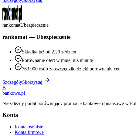
Szczegóły
Skorzystaj
rankomat
Ubezpieczenie
rankomat — Ubezpieczenie
Składka już od 2,29 zł/dzień
Porównanie ofert w mniej niż minutę
763 000 osób zaoszczędziło dzięki porównaniu cen
Szczegóły
Skorzystaj
B
bankowe
.pl
Niezależny portal porównujący promocje bankowe i finansowe w Pol
Konta
Konta osobiste
Konta firmowe