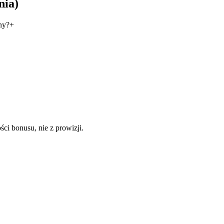
nia)
ny?
+
i bonusu, nie z prowizji.