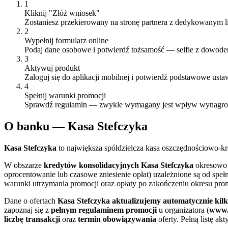
1
Kliknij "Złóż wniosek"
Zostaniesz przekierowany na stronę partnera z dedykowanym l
2
Wypełnij formularz online
Podaj dane osobowe i potwierdź tożsamość — selfie z dowod
3
Aktywuj produkt
Zaloguj się do aplikacji mobilnej i potwierdź podstawowe usta
4
Spełnij warunki promocji
Sprawdź regulamin — zwykle wymagany jest wpływ wynagrodze
O
banku
—
Kasa Stefczyka
Kasa Stefczyka
to największa spółdzielcza kasa oszczędnościowo-kr
W obszarze
kredytów konsolidacyjnych
Kasa Stefczyka
okresowo
oprocentowanie lub czasowe zniesienie opłat) uzależnione są od sp
warunki utrzymania promocji oraz opłaty po zakończeniu okresu pr
Dane o ofertach
Kasa Stefczyka
aktualizujemy automatycznie kilk
zapoznaj się z
pełnym regulaminem promocji
u organizatora (
www.
liczbę transakcji
oraz
termin obowiązywania
oferty. Pełną listę a