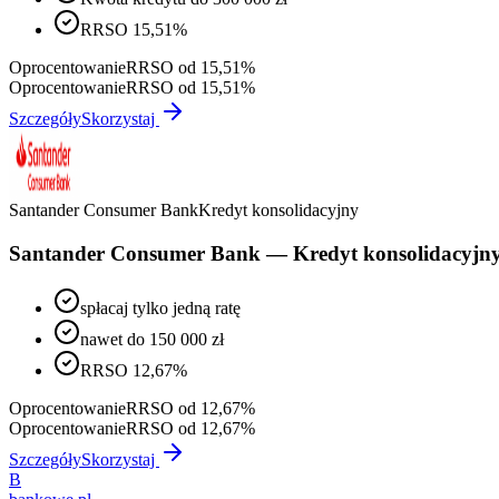
RRSO 15,51%
Oprocentowanie
RRSO od 15,51%
Oprocentowanie
RRSO od 15,51%
Szczegóły
Skorzystaj
Santander Consumer Bank
Kredyt konsolidacyjny
Santander Consumer Bank — Kredyt konsolidacyjn
spłacaj tylko jedną ratę
nawet do 150 000 zł
RRSO 12,67%
Oprocentowanie
RRSO od 12,67%
Oprocentowanie
RRSO od 12,67%
Szczegóły
Skorzystaj
B