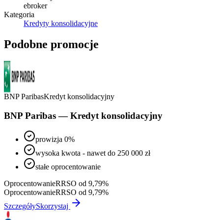
ebroker
Kategoria
Kredyty konsolidacyjne
Podobne promocje
BNP Paribas
Kredyt konsolidacyjny
BNP Paribas — Kredyt konsolidacyjny
prowizja 0%
wysoka kwota - nawet do 250 000 zł
stałe oprocentowanie
Oprocentowanie
RRSO od 9,79%
Oprocentowanie
RRSO od 9,79%
Szczegóły
Skorzystaj