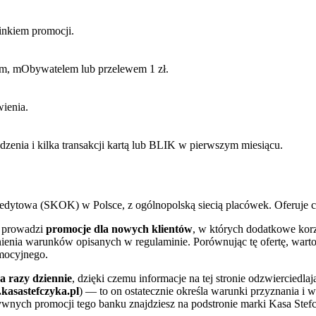
inkiem promocji.
em, mObywatelem lub przelewem 1 zł.
wienia.
nia i kilka transakcji kartą lub BLIK w pierwszym miesiącu.
edytowa (SKOK) w Polsce, z ogólnopolską siecią placówek. Oferuje cz
 prowadzi
promocje dla nowych klientów
, w których dodatkowe kor
ełnienia warunków opisanych w regulaminie. Porównując tę ofertę, wa
omocyjnego.
a razy dziennie
, dzięki czemu informacje na tej stronie odzwierciedl
kasastefczyka.pl
) — to on ostatecznie określa warunki przyznania 
ktywnych promocji tego banku znajdziesz na podstronie marki Kasa Stef