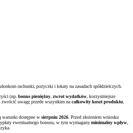
łonkom rachunki, pożyczki i lokaty na zasadach spółdzielczych.
zyści (np.
bonus pieniężny
,
zwrot wydatków
, korzystniejsze
rto zwrócić uwagę przede wszystkim na
całkowity koszt produktu
,
ają warunki dostępne w
sierpniu 2026
. Przed złożeniem wniosku
i wypłaty ewentualnego bonusu, w tym wymagany
minimalny wpływ
,
czyka.