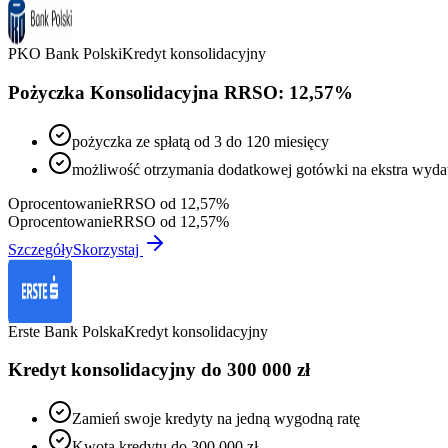
PKO Bank Polski
Kredyt konsolidacyjny
Pożyczka Konsolidacyjna RRSO: 12,57%
pożyczka ze spłatą od 3 do 120 miesięcy
możliwość otrzymania dodatkowej gotówki na ekstra wy
Oprocentowanie
RRSO od 12,57%
Oprocentowanie
RRSO od 12,57%
Szczegóły
Skorzystaj
Erste Bank Polska
Kredyt konsolidacyjny
Kredyt konsolidacyjny do 300 000 zł
Zamień swoje kredyty na jedną wygodną ratę
Kwota kredytu do 300 000 zł