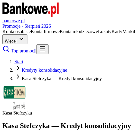
bankowe.pl
Promocje ·
Sierpień
2026
Konta osobiste
Konta firmowe
Konta młodzieżowe
Lokaty
Karty
Marki
Więcej
Top promocji
Start
Kredyty konsolidacyjne
Kasa Stefczyka — Kredyt konsolidacyjny
Kasa Stefczyka
Kasa Stefczyka — Kredyt konsolidacyjny