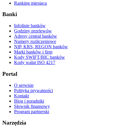
Ranking miesiąca
Banki
Infolinie banków
Godziny przelewów
Adresy central banków
Numery rozliczeniowe
NIP, KRS, REGON banków
Marki banków i firm
Kody SWIFT/BIC banków
Kody walut ISO 4217
Portal
O serwisie
Polityka prywatności
Kontakt
Blog i poradniki
Słownik finansowy
Program partnerski
Narzędzia