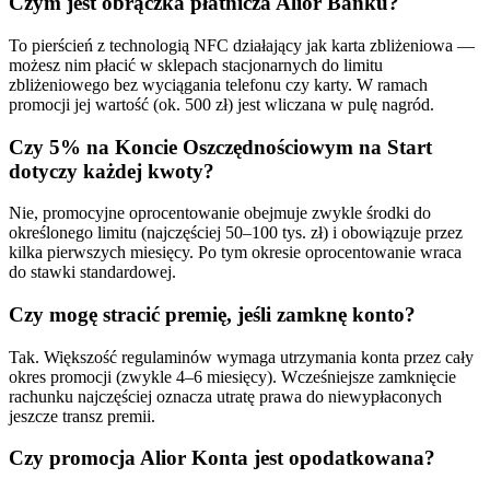
Czym jest obrączka płatnicza Alior Banku?
To pierścień z technologią NFC działający jak karta zbliżeniowa —
możesz nim płacić w sklepach stacjonarnych do limitu
zbliżeniowego bez wyciągania telefonu czy karty. W ramach
promocji jej wartość (ok. 500 zł) jest wliczana w pulę nagród.
Czy 5% na Koncie Oszczędnościowym na Start
dotyczy każdej kwoty?
Nie, promocyjne oprocentowanie obejmuje zwykle środki do
określonego limitu (najczęściej 50–100 tys. zł) i obowiązuje przez
kilka pierwszych miesięcy. Po tym okresie oprocentowanie wraca
do stawki standardowej.
Czy mogę stracić premię, jeśli zamknę konto?
Tak. Większość regulaminów wymaga utrzymania konta przez cały
okres promocji (zwykle 4–6 miesięcy). Wcześniejsze zamknięcie
rachunku najczęściej oznacza utratę prawa do niewypłaconych
jeszcze transz premii.
Czy promocja Alior Konta jest opodatkowana?