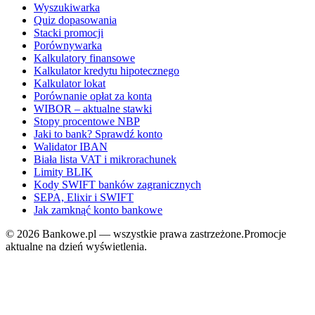
Wyszukiwarka
Quiz dopasowania
Stacki promocji
Porównywarka
Kalkulatory finansowe
Kalkulator kredytu hipotecznego
Kalkulator lokat
Porównanie opłat za konta
WIBOR – aktualne stawki
Stopy procentowe NBP
Jaki to bank? Sprawdź konto
Walidator IBAN
Biała lista VAT i mikrorachunek
Limity BLIK
Kody SWIFT banków zagranicznych
SEPA, Elixir i SWIFT
Jak zamknąć konto bankowe
©
2026
Bankowe.pl — wszystkie prawa zastrzeżone.
Promocje
aktualne na dzień wyświetlenia.