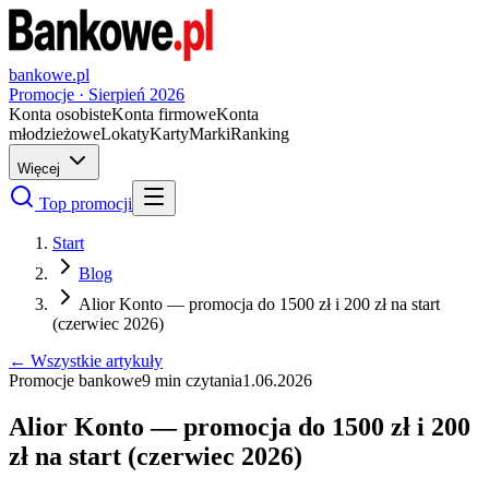
bankowe.pl
Promocje ·
Sierpień
2026
Konta osobiste
Konta firmowe
Konta
młodzieżowe
Lokaty
Karty
Marki
Ranking
Więcej
Top promocji
Start
Blog
Alior Konto — promocja do 1500 zł i 200 zł na start
(czerwiec 2026)
← Wszystkie artykuły
Promocje bankowe
9
min czytania
1.06.2026
Alior Konto — promocja do 1500 zł i 200
zł na start (czerwiec 2026)