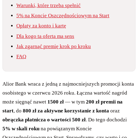
Warunki, które trzeba spełnić
5% na Koncie Oszczędnościowym na Start
Opłaty za konto i kartę
Dla kogo ta oferta ma sens
Jak zgarnąć premię krok po kroku
FAQ
Alior Bank wraca z jedną z najmocniejszych promocji konta
osobistego w czerwcu 2026 roku. Łączna wartość nagród
może sięgnąć nawet
1500 zł
— w tym
200 zł premii na
start
, do
800 zł za aktywne korzystanie z konta
oraz
obrączka płatnicza o wartości 500 zł
. Do tego dochodzi
5% w skali roku
na powiązanym Koncie
Oszczędnościowym na Start. Sprawdzamy, czy warto i co