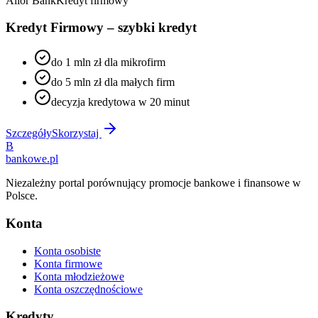
Alior Bank
Kredyt firmowy
Kredyt Firmowy – szybki kredyt
do 1 mln zł dla mikrofirm
do 5 mln zł dla małych firm
decyzja kredytowa w 20 minut
Szczegóły
Skorzystaj
B
bankowe
.pl
Niezależny portal porównujący promocje bankowe i finansowe w
Polsce.
Konta
Konta osobiste
Konta firmowe
Konta młodzieżowe
Konta oszczędnościowe
Kredyty