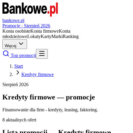
bankowe.pl
Promocje ·
Sierpień
2026
Konta osobiste
Konta firmowe
Konta
młodzieżowe
Lokaty
Karty
Marki
Ranking
Więcej
Top promocji
Start
Kredyty firmowe
Sierpień
2026
Kredyty firmowe
— promocje
Finansowanie dla firm - kredyty, leasing, faktoring.
8
aktualnych ofert
Lista promocji —
Kredyty firmowe