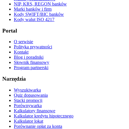
NIP, KRS, REGON banków
Marki banków i firm
Kody SWIFT/BIC banków
Kody walut ISO 4217
Portal
O serwisie
Polityka prywatności
Kontakt
Blog i poradniki
Słownik finansowy
Program partnerski
Narzędzia
Wyszukiwarka
Quiz dopasowania
Stacki promocji
Porównywarka
Kalkulatory finansowe
Kalkulator kredytu hipotecznego
Kalkulator lokat
Porównanie opłat za konta