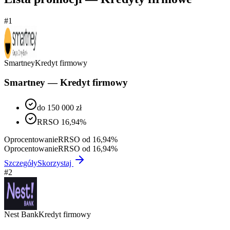
#
1
Smartney
Kredyt firmowy
Smartney — Kredyt firmowy
do 150 000 zł
RRSO 16,94%
Oprocentowanie
RRSO od 16,94%
Oprocentowanie
RRSO od 16,94%
Szczegóły
Skorzystaj
#
2
Nest Bank
Kredyt firmowy