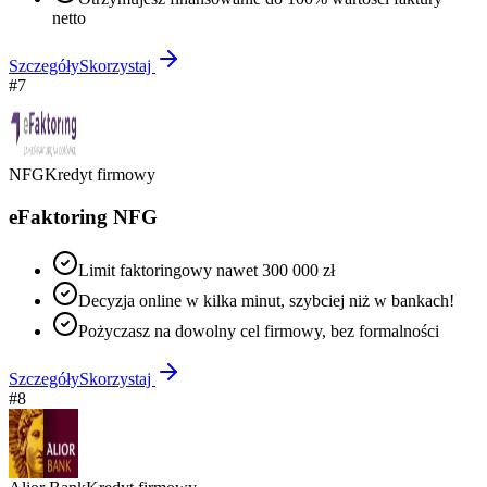
netto
Szczegóły
Skorzystaj
#
7
NFG
Kredyt firmowy
eFaktoring NFG
Limit faktoringowy nawet 300 000 zł
Decyzja online w kilka minut, szybciej niż w bankach!
Pożyczasz na dowolny cel firmowy, bez formalności
Szczegóły
Skorzystaj
#
8