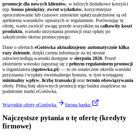
promocje dla nowych klientów
, w których dodatkowe korzyści
(np.
bonus pieniężny
,
zwrot wydatków
, korzystniejsze
oprocentowanie lub czasowe zniesienie opłat) uzależnione są od
spełnienia warunków opisanych w regulaminie. Porównując tę
ofertę, warto zwrócić uwagę przede wszystkim na
całkowity koszt
produktu
, warunki utrzymania promocji oraz opłaty po
zakończeniu okresu promocyjnego.
Dane o ofertach
eGotówka
aktualizujemy automatycznie kilka
razy dziennie
, dzięki czemu informacje na tej stronie
odzwierciedlają warunki dostępne w
sierpniu 2026
. Przed
złożeniem wniosku zapoznaj się z
pełnym regulaminem promocji
u organizatora (
egotowka.pl
) — to on ostatecznie określa warunki
przyznania i wypłaty ewentualnego bonusu, w tym wymagany
minimalny wpływ
,
liczbę transakcji
oraz
termin obowiązywania
oferty. Pełną listę aktywnych promocji tego banku znajdziesz na
podstronie marki eGotówka.
Wszystkie oferty
eGotówka
Strona
banku
Najczęstsze pytania o tę ofertę
(kredyty
firmowe)