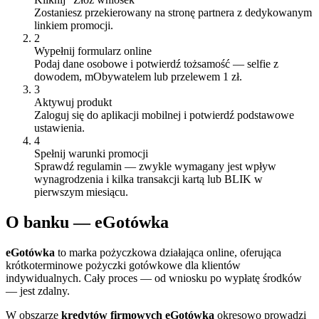
Zostaniesz przekierowany na stronę partnera z dedykowanym
linkiem promocji.
2
Wypełnij formularz online
Podaj dane osobowe i potwierdź tożsamość — selfie z
dowodem, mObywatelem lub przelewem 1 zł.
3
Aktywuj produkt
Zaloguj się do aplikacji mobilnej i potwierdź podstawowe
ustawienia.
4
Spełnij warunki promocji
Sprawdź regulamin — zwykle wymagany jest wpływ
wynagrodzenia i kilka transakcji kartą lub BLIK w
pierwszym miesiącu.
O
banku
—
eGotówka
eGotówka
to marka pożyczkowa działająca online, oferująca
krótkoterminowe pożyczki gotówkowe dla klientów
indywidualnych. Cały proces — od wniosku po wypłatę środków
— jest zdalny.
W obszarze
kredytów firmowych
eGotówka
okresowo prowadzi