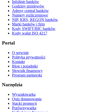
Infolinie banków
Godziny przelewów
Adresy central banków
Numery rozliczeniowe
NIP, KRS, REGON banków
Marki banków i firm
Kody SWIFT/BIC banków
Kody walut ISO 4217
Portal
O serwisie
Polityka prywatności
Kontakt
Blog i poradniki
Słownik finansowy
Program partnerski
Narzędzia
Wyszukiwarka
Quiz dopasowania
Stacki promocji
Porównywarka