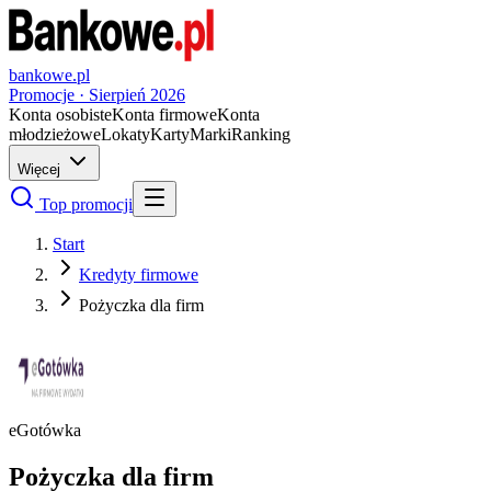
bankowe.pl
Promocje ·
Sierpień
2026
Konta osobiste
Konta firmowe
Konta
młodzieżowe
Lokaty
Karty
Marki
Ranking
Więcej
Top promocji
Start
Kredyty firmowe
Pożyczka dla firm
eGotówka
Pożyczka dla firm