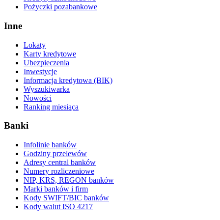
Pożyczki pozabankowe
Inne
Lokaty
Karty kredytowe
Ubezpieczenia
Inwestycje
Informacja kredytowa (BIK)
Wyszukiwarka
Nowości
Ranking miesiąca
Banki
Infolinie banków
Godziny przelewów
Adresy central banków
Numery rozliczeniowe
NIP, KRS, REGON banków
Marki banków i firm
Kody SWIFT/BIC banków
Kody walut ISO 4217