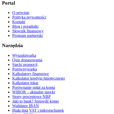
Portal
O serwisie
Polityka prywatności
Kontakt
Blog i poradniki
Słownik finansowy
Program partnerski
Narzędzia
Wyszukiwarka
Quiz dopasowania
Stacki promocji
Porównywarka
Kalkulatory finansowe
Kalkulator kredytu hipotecznego
Kalkulator lokat
Porównanie opłat za konta
WIBOR – aktualne stawki
Stopy procentowe NBP
Jaki to bank? Sprawdź konto
Walidator IBAN
Biała lista VAT i mikrorachunek