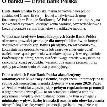
O
banku
—
Erste Bank Polska
Erste Bank Polska
to polska marka bankowa należąca do
austriackiej Grupy
Erste
— jednej z największych grup
finansowych w Europie Środkowej. W Polsce koncentruje się na
bankowości cyfrowej, oferując konta osobiste, oszczędnościowe i
kredyty poprzez serwis internetowy i aplikację mobilną.
W obszarze
kredytów konsolidacyjnych
Erste Bank Polska
okresowo prowadzi
promocje dla nowych klientów
, w których
dodatkowe korzyści (np.
bonus pieniężny
,
zwrot wydatków
,
korzystniejsze oprocentowanie lub czasowe zniesienie opłat)
uzależnione są od spełnienia warunków opisanych w regulaminie.
Porównując tę ofertę, warto zwrócić uwagę przede wszystkim na
całkowity koszt produktu
, warunki utrzymania promocji oraz
opłaty po zakończeniu okresu promocyjnego.
Dane o ofertach
Erste Bank Polska
aktualizujemy
automatycznie kilka razy dziennie
, dzięki czemu informacje na tej
stronie odzwierciedlają warunki dostępne w
sierpniu 2026
. Przed
złożeniem wniosku zapoznaj się z
pełnym regulaminem promocji
u organizatora (
erste.pl
) — to on ostatecznie określa warunki
przyznania i wypłaty ewentualnego bonusu, w tym wymagany
minimalny wpływ
,
liczbę transakcji
oraz
termin obowiązywania
oferty. Pełną listę aktywnych promocji tego banku znajdziesz na