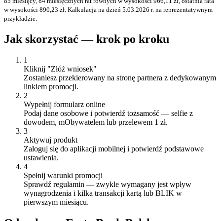
85 miesięcy, 84 miesięcznych rat równych w wysokości 966,11 zł, ostatnia rata
w wysokości 890,23 zł. Kalkulacja na dzień 5.03.2026 r. na reprezentatywnym
przykładzie.
Jak skorzystać — krok po kroku
1
Kliknij "Złóż wniosek"
Zostaniesz przekierowany na stronę partnera z dedykowanym
linkiem promocji.
2
Wypełnij formularz online
Podaj dane osobowe i potwierdź tożsamość — selfie z
dowodem, mObywatelem lub przelewem 1 zł.
3
Aktywuj produkt
Zaloguj się do aplikacji mobilnej i potwierdź podstawowe
ustawienia.
4
Spełnij warunki promocji
Sprawdź regulamin — zwykle wymagany jest wpływ
wynagrodzenia i kilka transakcji kartą lub BLIK w
pierwszym miesiącu.