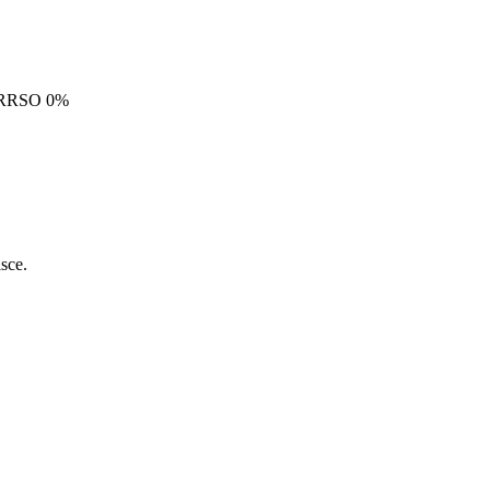
i! RRSO 0%
sce.