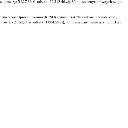
 prowizja 5 327,33 zł, odsetki 22 312,46 zł), 89 miesięcznych równych rat po
 Roczna Stopa Oprocentowania (RRSO) wynosi 34,43%, całkowita kwota kredytu
rowizja 2 162,74 zł, odsetki 1 804,55 zł), 33 miesięczne równe raty po 351,23