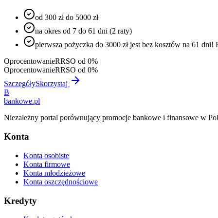
od 300 zł do 5000 zł
na okres od 7 do 61 dni (2 raty)
pierwsza pożyczka do 3000 zł jest bez kosztów na 61 dn
Oprocentowanie
RRSO od 0%
Oprocentowanie
RRSO od 0%
Szczegóły
Skorzystaj
B
bankowe
.pl
Niezależny portal porównujący promocje bankowe i finansowe w Pol
Konta
Konta osobiste
Konta firmowe
Konta młodzieżowe
Konta oszczędnościowe
Kredyty