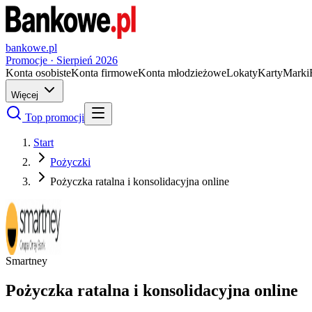
bankowe.pl
Promocje ·
Sierpień
2026
Konta osobiste
Konta firmowe
Konta młodzieżowe
Lokaty
Karty
Marki
Więcej
Top promocji
Start
Pożyczki
Pożyczka ratalna i konsolidacyjna online
Smartney
Pożyczka ratalna i konsolidacyjna online