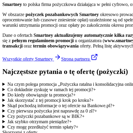
Smartney
to polska firma pożyczkowa działająca w pełni cyfrowo, of
W obszarze
pożyczek pozabankowych
Smartney
okresowo prowa
oprocentowanie lub czasowe zniesienie opłat) uzależnione są od sp
warunki utrzymania promocji oraz opłaty po zakończeniu okresu pr
Dane o ofertach
Smartney
aktualizujemy automatycznie kilka raz
się z
pełnym regulaminem promocji
u organizatora (
www.smartney
transakcji
oraz
termin obowiązywania
oferty. Pełną listę aktywnyc
Wszystkie oferty
Smartney
Strona
partnera
Najczęstsze pytania o tę ofertę
(pożyczki)
Na czym polega promocja „Pożyczka ratalna i konsolidacyjna onl
Co dokładnie zyskuję w ramach tej promocji?
+
Do kiedy obowiązuje ta promocja?
+
Jak skorzystać z tej promocji krok po kroku?
+
Skąd pochodzą informacje o tej ofercie na Bankowe.pl?
+
Czy pierwsza pożyczka jest naprawdę za 0 zł?
+
Czy pożyczki pozabankowe są w BIK?
+
Jak szybko otrzymam pieniądze?
+
Czy mogę przedłużyć termin spłaty?
+
Skorzystaj z oferty