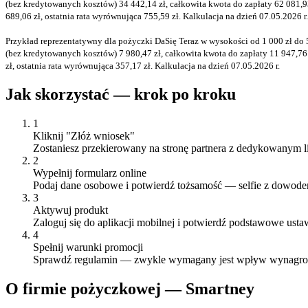
(bez kredytowanych kosztów) 34 442,14 zł, całkowita kwota do zapłaty 62 081,93
689,06 zł, ostatnia rata wyrównująca 755,59 zł. Kalkulacja na dzień 07.05.2026 r.
Przykład reprezentatywny dla pożyczki DaSię Teraz w wysokości od 1 000 zł do
(bez kredytowanych kosztów) 7 980,47 zł, całkowita kwota do zapłaty 11 947,76 
zł, ostatnia rata wyrównująca 357,17 zł. Kalkulacja na dzień 07.05.2026 r.
Jak skorzystać — krok po kroku
1
Kliknij "Złóż wniosek"
Zostaniesz przekierowany na stronę partnera z dedykowanym l
2
Wypełnij formularz online
Podaj dane osobowe i potwierdź tożsamość — selfie z dowod
3
Aktywuj produkt
Zaloguj się do aplikacji mobilnej i potwierdź podstawowe usta
4
Spełnij warunki promocji
Sprawdź regulamin — zwykle wymagany jest wpływ wynagrodze
O
firmie pożyczkowej
—
Smartney