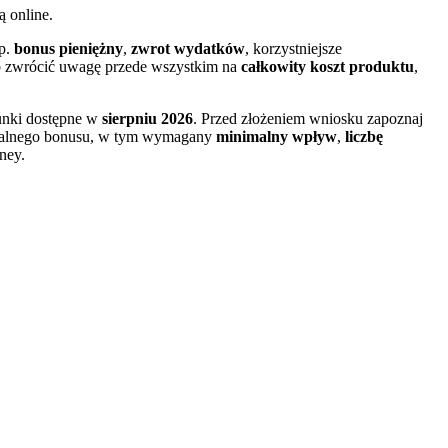
ą online.
np.
bonus pieniężny
,
zwrot wydatków
, korzystniejsze
rto zwrócić uwagę przede wszystkim na
całkowity koszt produktu
,
runki dostępne w
sierpniu 2026
. Przed złożeniem wniosku zapoznaj
ntualnego bonusu, w tym wymagany
minimalny wpływ
,
liczbę
ney.