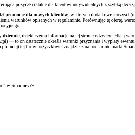
erująca pożyczki ratalne dla klientów indywidualnych z szybką decyzj
dzi
promocje dla nowych klientów
, w których dodatkowe korzyści (
ełnienia warunków opisanych w regulaminie. Porównując tę ofertę, wa
omocyjnego.
y dziennie
, dzięki czemu informacje na tej stronie odzwierciedlają wa
.pl
) — to on ostatecznie określa warunki przyznania i wypłaty ewe
h promocji tej firmy pożyczkowej znajdziesz na podstronie marki Smart
ine" w Smartney?
+