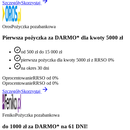
Szczegóły
Skorzystaj
Oros
Pożyczka pozabankowa
Pierwsza pożyczka za DARMO* dla kwoty 5000 zł
od 500 zł do 15 000 zł
pierwsza pożyczka dla kwoty 5000 zł z RRSO 0%
na okres 30 dni
Oprocentowanie
RRSO od 0%
Oprocentowanie
RRSO od 0%
Szczegóły
Skorzystaj
Feniko
Pożyczka pozabankowa
do 1000 zł za DARMO* na 61 DNI!