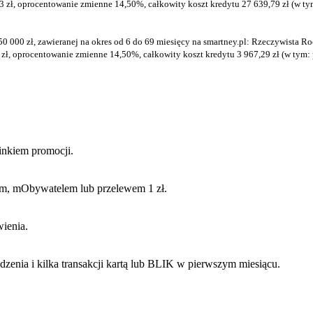
 zł, oprocentowanie zmienne 14,50%, całkowity koszt kredytu 27 639,79 zł (w tym:
 50 000 zł, zawieranej na okres od 6 do 69 miesięcy na smartney.pl: Rzeczywista
zł, oprocentowanie zmienne 14,50%, całkowity koszt kredytu 3 967,29 zł (w tym: p
inkiem promocji.
em, mObywatelem lub przelewem 1 zł.
wienia.
nia i kilka transakcji kartą lub BLIK w pierwszym miesiącu.