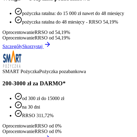
pożyczka ratalna: do 15 000 zł nawet do 48 miesięcy
pożyczka ratalna do 48 miesięcy - RRSO 54,19%
Oprocentowanie
RRSO od 54,19%
Oprocentowanie
RRSO od 54,19%
Szczegóły
Skorzystaj
SMART Pożyczka
Pożyczka pozabankowa
200-3000 zł za DARMO*
od 300 zł do 15000 zł
na 30 dni
RRSO 311,72%
Oprocentowanie
RRSO od 0%
Oprocentowanie
RRSO od 0%